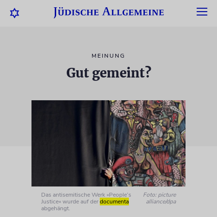
MEINUNG
Gut gemeint?
Das antisemitische Werk »People’s
Foto: picture
Justice« wurde auf der
documenta
alliance/dpa
abgehängt.