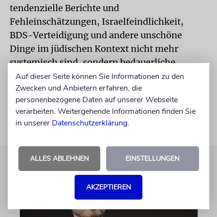
tendenzielle Berichte und
Fehleinschätzungen, Israelfeindlichkeit,
BDS-Verteidigung und andere unschöne
Dinge im jüdischen Kontext nicht mehr
systemisch sind, sondern bedauerliche
Fehltritte. Es bleibt zu hoffen, dass das kein
Auf dieser Seite können Sie Informationen zu den
Zwecken und Anbietern erfahren, die
gut gemeinter Trugschluss ist.
personenbezogene Daten auf unserer Webseite
verarbeiten. Weitergehende Informationen finden Sie
in unserer
Datenschutzerklärung
.
ALLES ABLEHNEN
EINSTELLUNGEN
AKZEPTIEREN