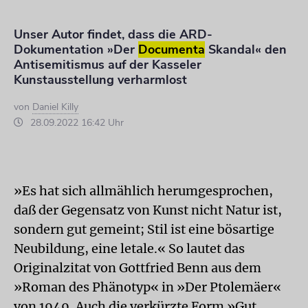
Unser Autor findet, dass die ARD-
Dokumentation »Der
Documenta
Skandal« den
Antisemitismus auf der Kasseler
Kunstausstellung verharmlost
von
Daniel Killy
28.09.2022 16:42 Uhr
»Es hat sich allmählich herumgesprochen,
daß der Gegensatz von Kunst nicht Natur ist,
sondern gut gemeint; Stil ist eine bösartige
Neubildung, eine letale.« So lautet das
Originalzitat von Gottfried Benn aus dem
»Roman des Phänotyp« in »Der Ptolemäer«
von 1949. Auch die verkürzte Form »Gut