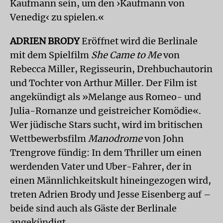
Kaufmann sein, um den ›Kaufmann von
Venedig‹ zu spielen.«
ADRIEN BRODY
Eröffnet wird die Berlinale
mit dem Spielfilm
She Came to Me
von
Rebecca Miller, Regisseurin, Drehbuchautorin
und Tochter von Arthur Miller. Der Film ist
angekündigt als »Melange aus Romeo- und
Julia-Romanze und geistreicher Komödie«.
Wer jüdische Stars sucht, wird im britischen
Wettbewerbsfilm
Manodrome
von John
Trengrove fündig: In dem Thriller um einen
werdenden Vater und Uber-Fahrer, der in
einen Männlichkeitskult hineingezogen wird,
treten Adrien Brody und Jesse Eisenberg auf –
beide sind auch als Gäste der Berlinale
angekündigt.