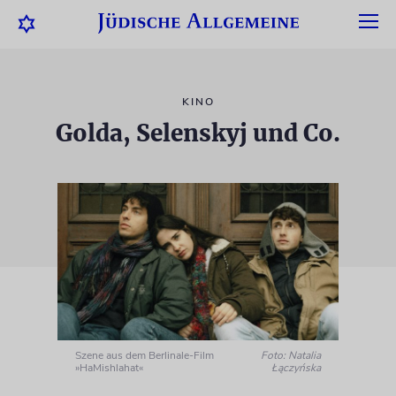
KINO
Golda, Selenskyj und Co.
Szene aus dem Berlinale-Film
Foto: Natalia
»HaMishlahat«
Łączyńska