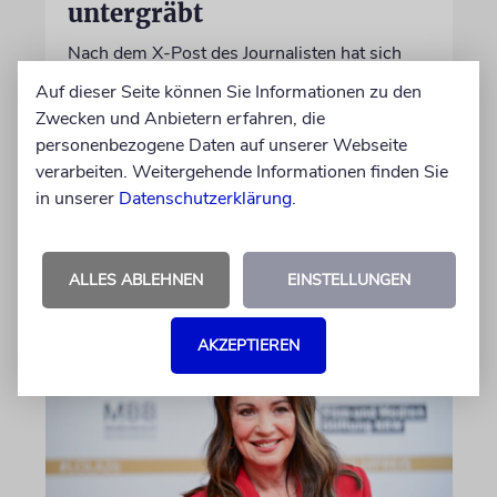
untergräbt
Nach dem X-Post des Journalisten hat sich
Felix Schotland, Vorstand der Synagogen-
Auf dieser Seite können Sie Informationen zu den
Gemeinde Köln, an WDR-
Zwecken und Anbietern erfahren, die
Programmdirektorin Andrea Schafarczyk
personenbezogene Daten auf unserer Webseite
gewandt. Wir dokumentieren das Schreiben
verarbeiten. Weitergehende Informationen finden Sie
im Wortlaut
in unserer
Datenschutzerklärung
.
von Felix Schotland
07.08.2026
ALLES ABLEHNEN
EINSTELLUNGEN
AKZEPTIEREN