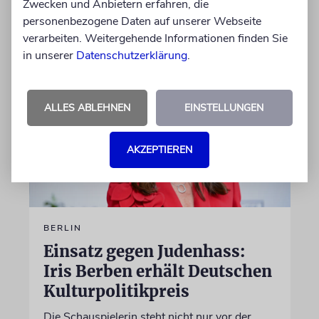
Zwecken und Anbietern erfahren, die
von Felix Schotland
personenbezogene Daten auf unserer Webseite
07.08.2026
verarbeiten. Weitergehende Informationen finden Sie
in unserer
Datenschutzerklärung
.
ALLES ABLEHNEN
EINSTELLUNGEN
AKZEPTIEREN
BERLIN
Einsatz gegen Judenhass:
Iris Berben erhält Deutschen
Kulturpolitikpreis
Die Schauspielerin steht nicht nur vor der