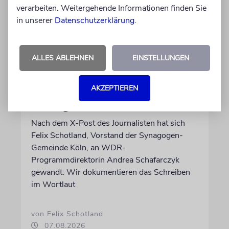
verarbeiten. Weitergehende Informationen finden Sie
in unserer
Datenschutzerklärung
.
ALLES ABLEHNEN
EINSTELLUNGEN
MEINUNG
Wie Georg Restle die
Glaubwürdigkeit des ÖRR
AKZEPTIEREN
untergräbt
Nach dem X-Post des Journalisten hat sich
Felix Schotland, Vorstand der Synagogen-
Gemeinde Köln, an WDR-
Programmdirektorin Andrea Schafarczyk
gewandt. Wir dokumentieren das Schreiben
im Wortlaut
von Felix Schotland
07.08.2026