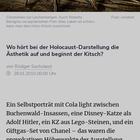
Clownerien vor Leichenbergen: Auch Roberto
Foto: cinetext
Benignis oscarprämierten Film »Das Leben ist schön«
kann man dem Holo-Kitsch zurechnen.
Wo hört bei der Holocaust-Darstellung die
Ästhetik auf und beginnt der Kitsch?
von
Rüdiger Suchsland
28.01.2010 00:00 Uhr
Ein Selbstporträt mit Cola light zwischen
Buchenwald-Insassen, eine Disney-Katze als
Adolf Hitler, ein KZ aus Lego-Steinen, und ein
Giftgas-Set von Chanel – das waren die
provokativen Höhepunkte der Ausstellung