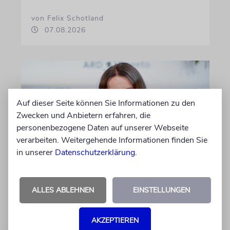
von Felix Schotland
07.08.2026
Auf dieser Seite können Sie Informationen zu den
Zwecken und Anbietern erfahren, die
personenbezogene Daten auf unserer Webseite
verarbeiten. Weitergehende Informationen finden Sie
in unserer
Datenschutzerklärung
.
BERLIN
Einsatz gegen Judenhass:
ALLES ABLEHNEN
EINSTELLUNGEN
Iris Berben erhält Deutschen
Kulturpolitikpreis
AKZEPTIEREN