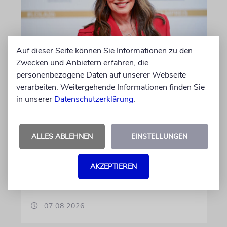
Auf dieser Seite können Sie Informationen zu den
Zwecken und Anbietern erfahren, die
BERLIN
personenbezogene Daten auf unserer Webseite
Einsatz gegen Judenhass:
verarbeiten. Weitergehende Informationen finden Sie
Iris Berben erhält Deutschen
in unserer
Datenschutzerklärung
.
Kulturpolitikpreis
Die Schauspielerin steht nicht nur vor der
ALLES ABLEHNEN
EINSTELLUNGEN
Kamera, sondern engagiert sich auch
ehrenamtlich. Der Deutsche Kulturrat würdigt
diese Leistung mit einem Preis. Igor Levit ist
AKZEPTIEREN
Laudator
07.08.2026