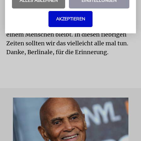
ALLES ABLEHNEN
EINSTELLUNGEN
Jahre später suchen die Regisseurin, die
Autorin Lena Makarova und die israelische
AKZEPTIEREN
Musikerin Victoria Hanna nach dem, was von
einem Menschen bleibt. In diesen fiebrigen
Zeiten sollten wir das vielleicht alle mal tun.
Danke, Berlinale, für die Erinnerung.