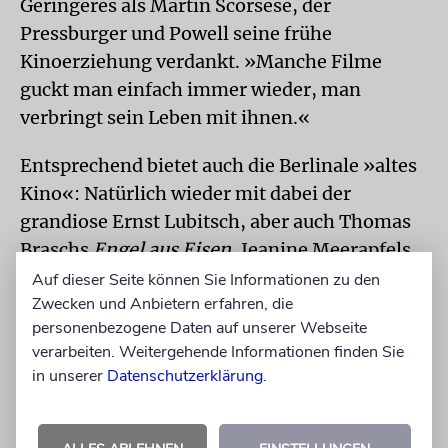
Geringeres als Martin Scorsese, der
Pressburger und Powell seine frühe
Kinoerziehung verdankt. »Manche Filme
guckt man einfach immer wieder, man
verbringt sein Leben mit ihnen.«
Entsprechend bietet auch die Berlinale »altes
Kino«: Natürlich wieder mit dabei der
grandiose Ernst Lubitsch, aber auch Thomas
Braschs
Engel aus Eisen
, Jeanine Meerapfels
Im Land meiner Eltern
und schließlich das
Auf dieser Seite können Sie Informationen zu den
Zwecken und Anbietern erfahren, die
Kleinod
Diese Tage in Terezín
von Sibylle
personenbezogene Daten auf unserer Webseite
Schönemann, der das kurze Leben des Prager
verarbeiten. Weitergehende Informationen finden Sie
Kabarettisten Karel Švenk nachzeichnet, der
in unserer
Datenschutzerklärung
.
als »Chaplin von Theresienstadt« traurige
Bekanntheit erlangte, bevor die Nazis ihn
zwei Wochen vor Kriegsende ermordeten. 50