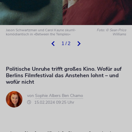
Jason Schwartzman und Carol Kayne skurril-
Foto: © Sean Price
komödiantisch in »Between the Temples«
Williams
1 / 2
Politische Unruhe trifft großes Kino. Wofür auf
Berlins Filmfestival das Anstehen lohnt – und
wofür nicht
von
Sophie Albers Ben Chamo
15.02.2024 09:25 Uhr