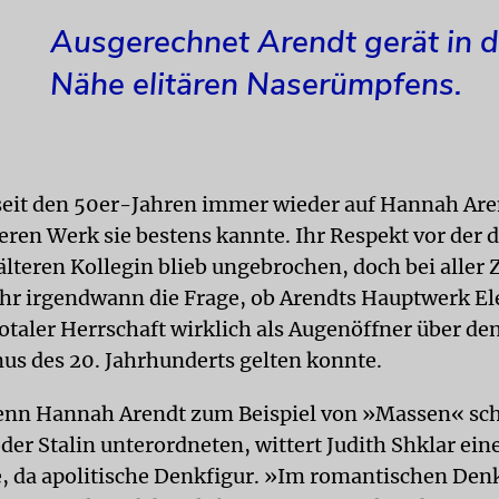
Ausgerechnet Arendt gerät in d
Nähe elitären Naserümpfens.
seit den 50er-Jahren immer wieder auf Hannah Are
eren Werk sie bestens kannte. Ihr Respekt vor der d
älteren Kollegin blieb ungebrochen, doch bei aller
h ihr irgendwann die Frage, ob Arendts Hauptwerk 
otaler Herrschaft wirklich als Augenöffner über de
mus des 20. Jahrhunderts gelten konnte.
nn Hannah Arendt zum Beispiel von »Massen« schr
oder Stalin unterordneten, wittert Judith Shklar ein
, da apolitische Denkfigur. »Im romantischen Den