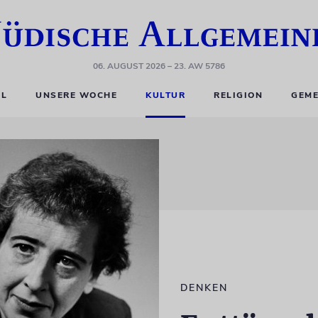
06. AUGUST 2026
– 23. AW 5786
EL
UNSERE WOCHE
KULTUR
RELIGION
GEME
DENKEN