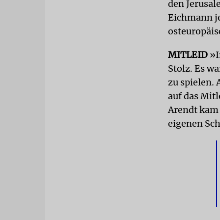
den Jerusal
Eichmann je
osteuropäis
MITLEID
»I
Stolz. Es w
zu spielen.
auf das Mit
Arendt kam 
eigenen Sc