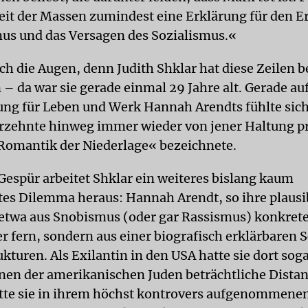
eit der Massen zumindest eine Erklärung für den Er
mus und das Versagen des Sozialismus.«
ch die Augen, denn Judith Shklar hat diese Zeilen b
 – da war sie gerade einmal 29 Jahre alt. Gerade au
ng für Leben und Werk Hannah Arendts fühlte sich
hrzehnte hinweg immer wieder von jener Haltung pr
 »Romantik der Niederlage« bezeichnete.
Gespür arbeitet Shklar ein weiteres bislang kaum
tes Dilemma heraus: Hannah Arendt, so ihre plausi
 etwa aus Snobismus (oder gar Rassismus) konkrete
 fern, sondern aus einer biografisch erklärbaren 
turen. Als Exilantin in den USA hatte sie dort sog
nen der amerikanischen Juden beträchtliche Distan
tte sie in ihrem höchst kontrovers aufgenommene