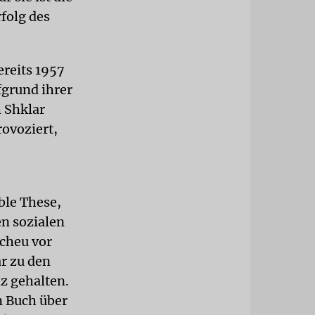
folg des
ereits 1957
fgrund ihrer
 Shklar
ovoziert,
ble These,
n sozialen
Scheu vor
ar zu den
z gehalten.
n Buch über