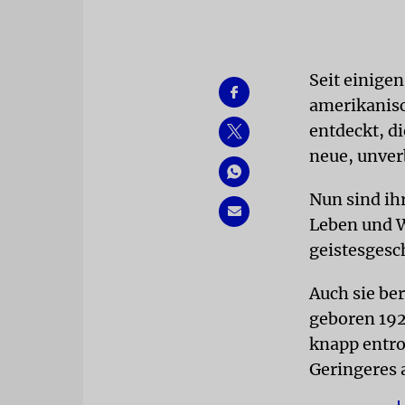
Seit einige
amerikanisc
entdeckt, d
neue, unver
Nun sind ih
Leben und W
geistesgesc
Auch sie be
geboren 192
knapp entro
Geringeres 