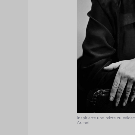
Inspirierte und reizte zu Wide
Arendt