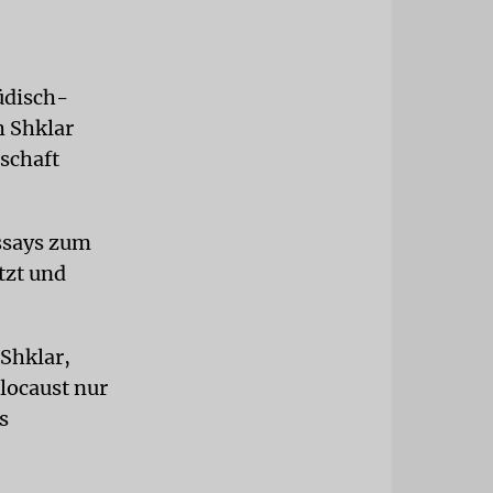
üdisch-
h Shklar
lschaft
Essays zum
tzt und
Shklar,
locaust nur
s