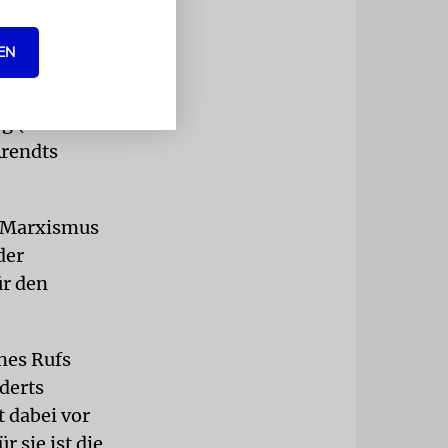
 für das
en hat.
EN
 (die nicht
Arendts
m Marxismus
der
ür den
nes Rufs
derts
t dabei vor
r sie ist die