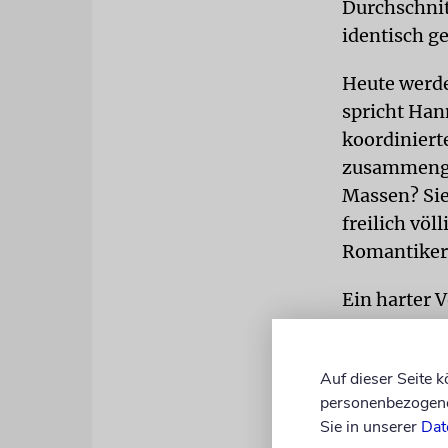
Durchschnit
identisch g
Heute werden
spricht Han
koordinierte
zusammengek
Massen? Sie
freilich völ
Romantiker 
Ein harter 
zuletzt mit
sogenannte 
Auf dieser Seite 
verantwortli
personenbezogene 
Geistesgesc
Sie in unserer
Dat
individuelle