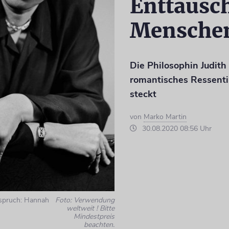
Enttäusc
Mensche
Die Philosophin Judith 
romantisches Ressent
steckt
von
Marko Martin
30.08.2020 08:56 Uhr
rspruch: Hannah
Foto: Verwendung
weltweit ! Bitte
Mindestpreis
beachten.