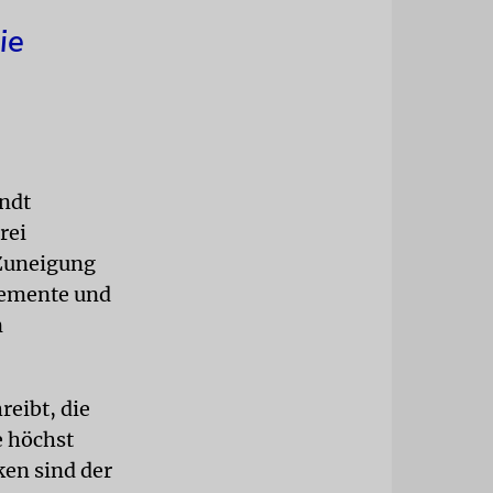
ie
ndt
rei
 Zuneigung
Elemente und
n
eibt, die
e höchst
ken sind der