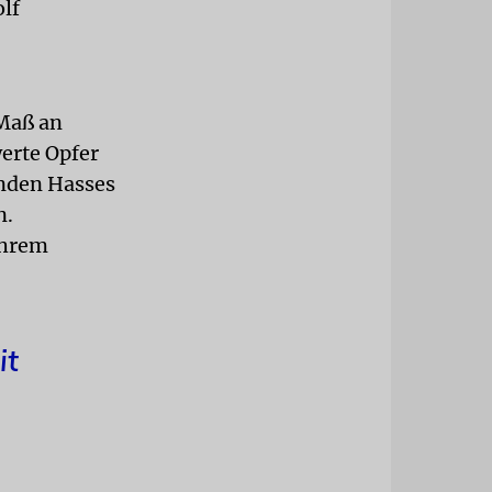
lf
 Maß an
erte Opfer
rnden Hasses
n.
ihrem
it