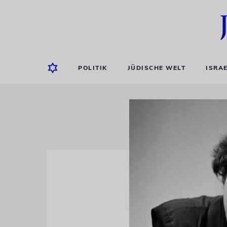
POLITIK
JÜDISCHE WELT
ISRA