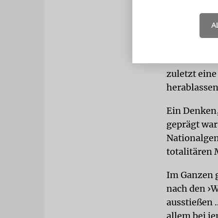
bedenkliche
womöglich i
A
MODERNE
Unterström
zuletzt ein
herablassen
Ein Denken,
geprägt war
Nationalgem
totalitären
Im Ganzen g
nach den ›W
ausstießen …
allem bei je