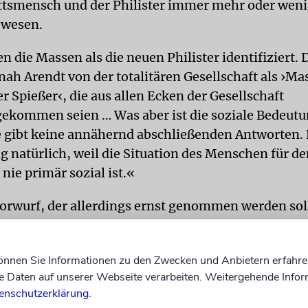
tsmensch und der Philister immer mehr oder weni
ewesen.
 die Massen als die neuen Philister identifiziert.
nah Arendt von der totalitären Gesellschaft als ›Ma
r Spießer‹, die aus allen Ecken der Gesellschaft
ommen seien … Was aber ist die soziale Bedeutu
 gibt keine annähernd abschließenden Antworten. 
lig natürlich, weil die Situation des Menschen für d
nie primär sozial ist.«
Vorwurf, der allerdings ernst genommen werden sol
 Blick auf eine beunruhigende Gegenwart, in der es 
»moderne Massendemokratie« ist, die für allerlei 
können Sie Informationen zu den Zwecken und Anbietern erfahre
ch gemacht wird. Es ist deshalb mehr als nur eine 
Daten auf unserer Webseite verarbeiten. Weitergehende Infor
hichte, dass ausgerechnet Hannah Arendt, die Phil
enschutzerklärung
.
n Verantwortlichkeit, bei ihrer Kritik des Totalitar