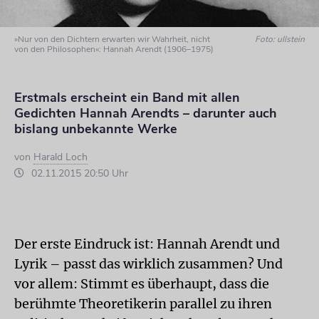
»Nur von den Dichtern erwarten wir Wahrheit, nicht
Foto: ullstein
von den Philosophen«: Hannah Arendt (1906–1975)
Erstmals erscheint ein Band mit allen
Gedichten Hannah Arendts – darunter auch
bislang unbekannte Werke
von
Harald Loch
02.11.2015 20:50 Uhr
Der erste Eindruck ist: Hannah Arendt und
Lyrik – passt das wirklich zusammen? Und
vor allem: Stimmt es überhaupt, dass die
berühmte Theoretikerin parallel zu ihren