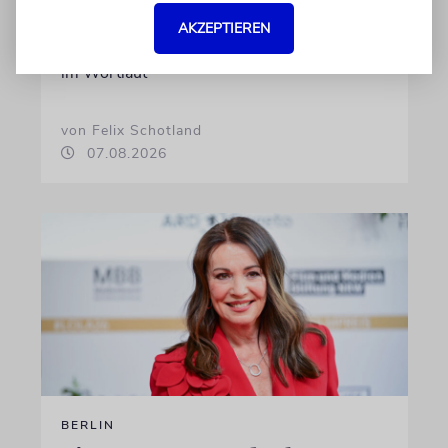
Gemeinde Köln, an WDR-
Programmdirektorin Andrea Schafarczyk
AKZEPTIEREN
gewandt. Wir dokumentieren das Schreiben
im Wortlaut
von Felix Schotland
07.08.2026
BERLIN