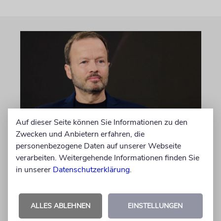
Auf dieser Seite können Sie Informationen zu den
Zwecken und Anbietern erfahren, die
MEINUNG
personenbezogene Daten auf unserer Webseite
Wie Georg Restle die
verarbeiten. Weitergehende Informationen finden Sie
Glaubwürdigkeit des ÖRR
in unserer
Datenschutzerklärung
.
untergräbt
Nach dem X-Post des Journalisten hat sich
ALLES ABLEHNEN
EINSTELLUNGEN
Felix Schotland, Vorstand der Synagogen-