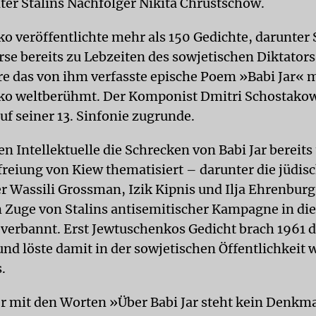
ter Stalins Nachfolger Nikita Chrustschow.
o veröffentlichte mehr als 150 Gedichte, darunter 
rse bereits zu Lebzeiten des sowjetischen Diktators
e das von ihm verfasste epische Poem »Babi Jar« 
o weltberühmt. Der Komponist Dmitri Schostakow
uf seiner 13. Sinfonie zugrunde.
n Intellektuelle die Schrecken von Babi Jar bereits
freiung von Kiew thematisiert – darunter die jüdis
ler Wassili Grossman, Izik Kipnis und Ilja Ehrenbur
m Zuge von Stalins antisemitischer Kampagne in die
verbannt. Erst Jewtuschenkos Gedicht brach 1961 
nd löste damit in der sowjetischen Öffentlichkeit 
.
er mit den Worten »Über Babi Jar steht kein Denkm