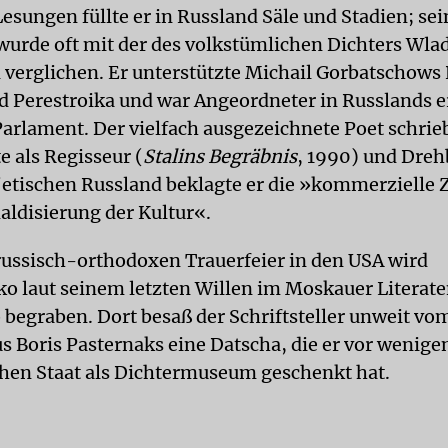
esungen füllte er in Russland Säle und Stadien; sei
 wurde oft mit der des volkstümlichen Dichters Wla
verglichen. Er unterstützte Michail Gorbatschows 
d Perestroika und war Angeordneter in Russlands e
arlament. Der vielfach ausgezeichnete Poet schrie
e als Regisseur (
Stalins Begräbnis
, 1990) und Dreh
etischen Russland beklagte er die »kommerzielle 
ldisierung der Kultur«.
russisch-orthodoxen Trauerfeier in den USA wird
o laut seinem letzten Willen im Moskauer Literat
 begraben. Dort besaß der Schriftsteller unweit vo
Boris Pasternaks eine Datscha, die er vor wenige
hen Staat als Dichtermuseum geschenkt hat.