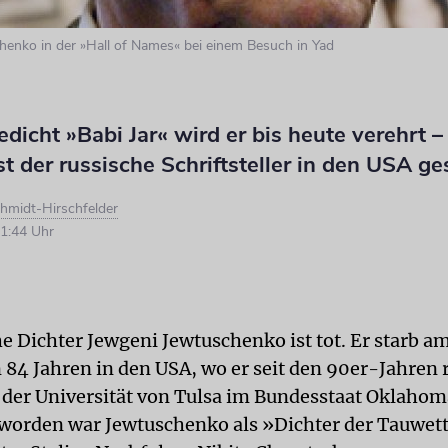
enko in der »Hall of Names« bei einem Besuch in Yad
edicht »Babi Jar« wird er bis heute verehrt 
t der russische Schriftsteller in den USA g
hmidt-Hirschfelder
1:44 Uhr
he Dichter Jewgeni Jewtuschenko ist tot. Er starb 
n 84 Jahren in den USA, wo er seit den 90er-Jahren 
n der Universität von Tulsa im Bundesstaat Oklahoma
orden war Jewtuschenko als »Dichter der Tauwet