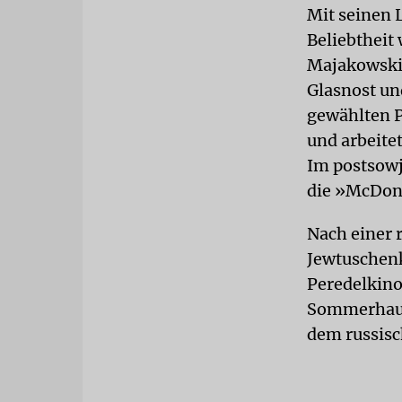
Mit seinen L
Beliebtheit
Majakowski 
Glasnost un
gewählten P
und arbeitet
Im postsowj
die »McDona
Nach einer 
Jewtuschenk
Peredelkino
Sommerhaus 
dem russisc