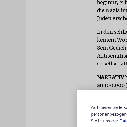
beginnt, eri
die Nazis i
Juden ersch
In den schl
keinem Wort
Sein Gedicht
Antisemitis
Gesellschaft
NARRATIV
N
an 100.000 
zugeschütte
In einem an
Auf dieser Seite 
beschloss d
personenbezogene 
Mülldeponie
Sie in unserer
Dat