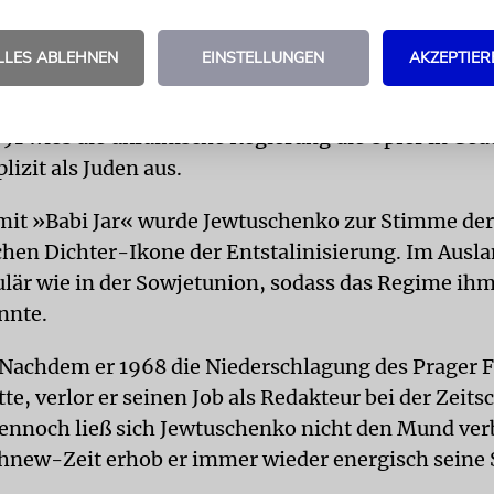
chen Narrativ des Großen Vaterländischen Krieges 
n Platz. Juden wurden aus der Gesamtmasse der »f
LLES ABLEHNEN
EINSTELLUNGEN
AKZEPTIER
n Bürger, der Faschismusopfer« nicht herausgehob
ielle Denkmal zur Erinnerung an die Ermordeten wu
991 wies die ukrainische Regierung die Opfer in Ge
lizit als Juden aus.
mit »Babi Jar« wurde Jewtuschenko zur Stimme de
schen Dichter-Ikone der Entstalinisierung. Im Ausla
lär wie in der Sowjetunion, sodass das Regime ihm
nnte.
Nachdem er 1968 die Niederschlagung des Prager F
atte, verlor er seinen Job als Redakteur bei der Zeitsc
ennoch ließ sich Jewtuschenko nicht den Mund ver
chnew-Zeit erhob er immer wieder energisch seine