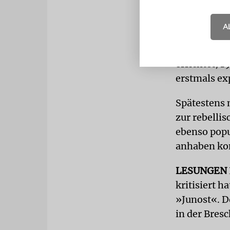
Im sowjetis
Schoa keine
A
sowjetische
erste offiz
errichtet; 1
erstmals exp
Spätestens 
zur rebelli
ebenso popu
anhaben ko
LESUNGEN
kritisiert h
»Junost«. D
in der Bres