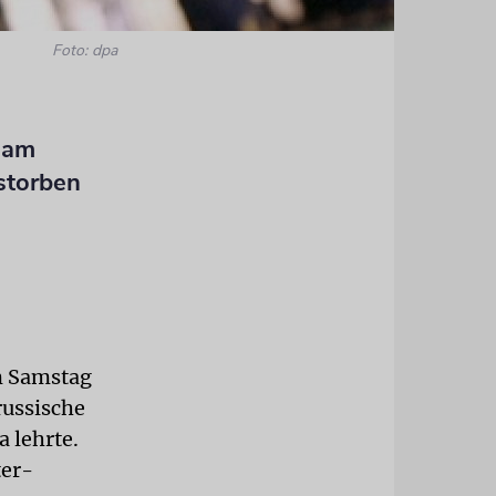
Foto: dpa
– am
estorben
am Samstag
russische
 lehrte.
ter-