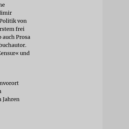
ne
dimir
Politik von
rstem frei
b auch Prosa
buchautor.
Zensur« und
envorort
m
n Jahren