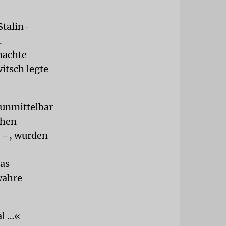
Stalin-
.
machte
itsch legte
 unmittelbar
chen
g –, wurden
das
wahre
al …«