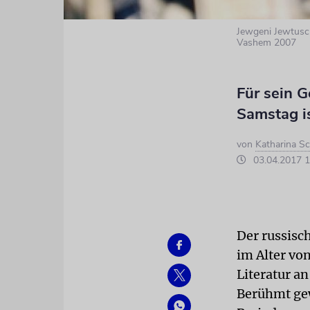
Jewgeni Jewtusch
Vashem 2007
Für sein G
Samstag is
von
Katharina Sc
03.04.2017 1
Der russisc
im Alter vo
Literatur a
Berühmt gew