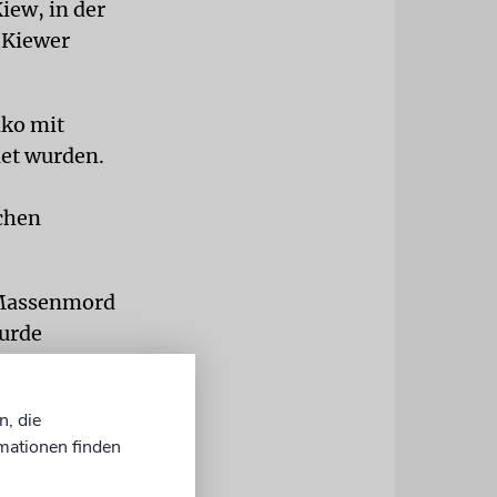
iew, in der
 Kiewer
nko mit
det wurden.
schen
n Massenmord
wurde
Autobahnen.
päter
n, die
ls
mationen finden