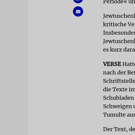
Periode« un
Jewtuschenk
kritische Ve
Insbesonder
Jewtuschenk
es kurz dara
VERSE
Hatte
nach der Be
Schriftstel
die Texte i
Schubladen 
Schweigen u
Tumulte aus
Der Text, d