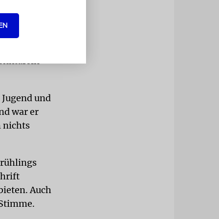
fand die
riedvollen
EN
en. Das
rde 1976
denktafeln
r Jugend und
nd war er
 nichts
rühlings
hrift
bieten. Auch
 Stimme.