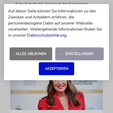
Felix Schotland, Vorstand der Synagogen-
Gemeinde Köln, an WDR-
Auf dieser Seite können Sie Informationen zu den
Programmdirektorin Andrea Schafarczyk
Zwecken und Anbietern erfahren, die
gewandt. Wir dokumentieren das Schreiben
personenbezogene Daten auf unserer Webseite
im Wortlaut
verarbeiten. Weitergehende Informationen finden Sie
in unserer
Datenschutzerklärung
.
von Felix Schotland
07.08.2026
ALLES ABLEHNEN
EINSTELLUNGEN
AKZEPTIEREN