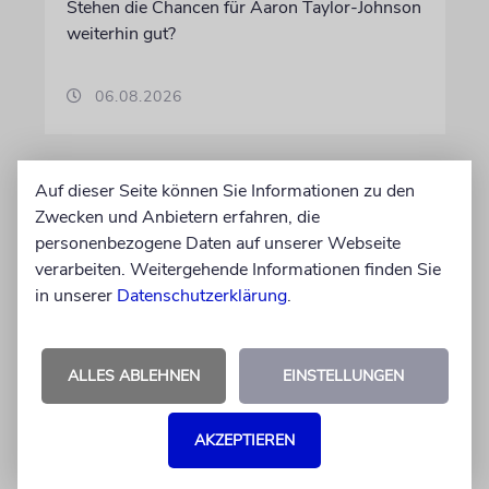
Stehen die Chancen für Aaron Taylor-Johnson
weiterhin gut?
06.08.2026
Auf dieser Seite können Sie Informationen zu den
Zwecken und Anbietern erfahren, die
personenbezogene Daten auf unserer Webseite
verarbeiten. Weitergehende Informationen finden Sie
in unserer
Datenschutzerklärung
.
ALLES ABLEHNEN
EINSTELLUNGEN
KULTURKOLUMNE
Es gibt keine blöden Fragen
AKZEPTIEREN
Die schmerzhafte Erinnerung an eine