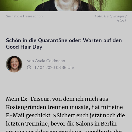
Sie hat die Haare schön.
Foto: Getty Images /
istock
Schön in die Quarantäne oder: Warten auf den
Good Hair Day
von
Ayala Goldmann
17.04.2020 08:36 Uhr
Mein Ex-Friseur, von dem ich mich aus
Kostengründen trennen musste, hat mir eine
E-Mail geschickt. »Sichert euch jetzt noch die
letzten Termine, bevor die Salons in Berlin
zwangsgeschlossen werden«, appellierte der