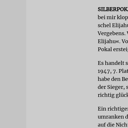
SILBERPOK
bei mir klop
schel Elijah
Vergebens. 
Elijahu«. V
Pokal erstei
Es handelt 
1947, 7. Pl
habe den Bec
der Sieger,
richtig glüc
Ein richtig
umranken de
auf die Nich