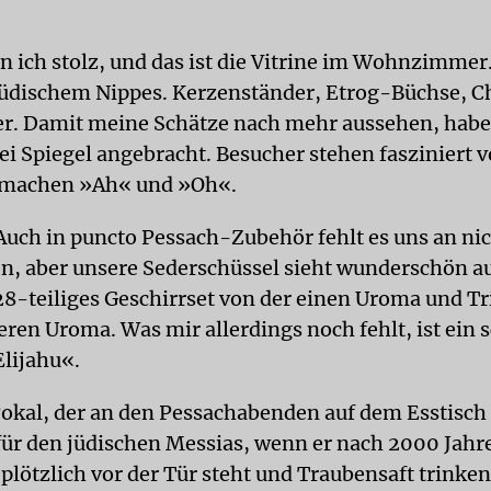
n ich stolz, und das ist die Vitrine im Wohnzimmer. 
 jüdischem Nippes. Kerzenständer, Etrog-Büchse, 
er. Damit meine Schätze nach mehr aussehen, habe
ei Spiegel angebracht. Besucher stehen fasziniert v
d machen »Ah« und »Oh«.
uch in puncto Pessach-Zubehör fehlt es uns an nich
en, aber unsere Sederschüssel sieht wunderschön au
28-teiliges Geschirrset von der einen Uroma und Tr
eren Uroma. Was mir allerdings noch fehlt, ist ein 
Elijahu«.
Pokal, der an den Pessachabenden auf dem Esstisch s
 für den jüdischen Messias, wenn er nach 2000 Jahr
lötzlich vor der Tür steht und Traubensaft trinken 