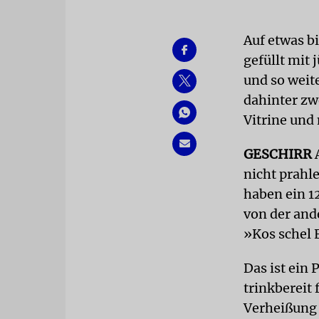
Auf etwas bi
gefüllt mit
und so weit
dahinter zw
Vitrine un
GESCHIRR
A
nicht prahl
haben ein 1
von der and
»Kos schel 
Das ist ein 
trinkbereit
Verheißung p