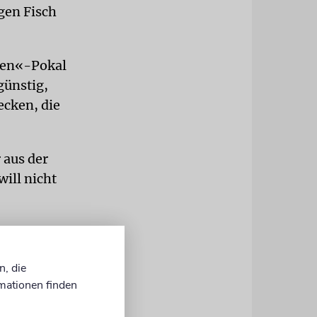
gen Fisch
eßen«-Pokal
günstig,
lecken, die
 aus der
will nicht
e lassen wir
n, die
mationen finden