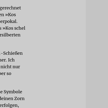
sgerechnet
gen »Kos
er­pokal.
 »Kos schel
rsilberten
gi-Schießen
er. Ich
 nicht nur
ber so
che Symbole
 deinen Zorn
verfolgen,