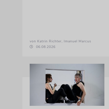
von Katrin Richter, Imanuel Marcus
06.08.2026