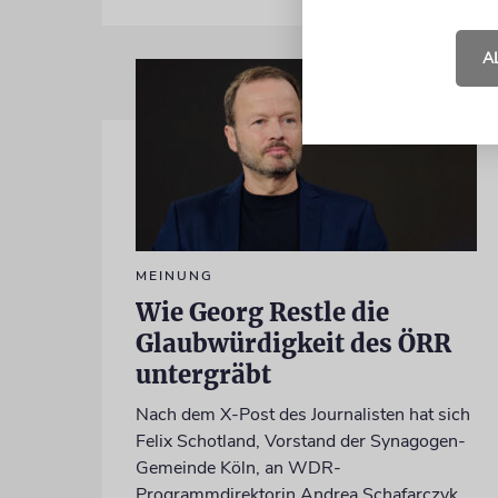
A
MEINUNG
Wie Georg Restle die
Glaubwürdigkeit des ÖRR
untergräbt
Nach dem X-Post des Journalisten hat sich
Felix Schotland, Vorstand der Synagogen-
Gemeinde Köln, an WDR-
Programmdirektorin Andrea Schafarczyk