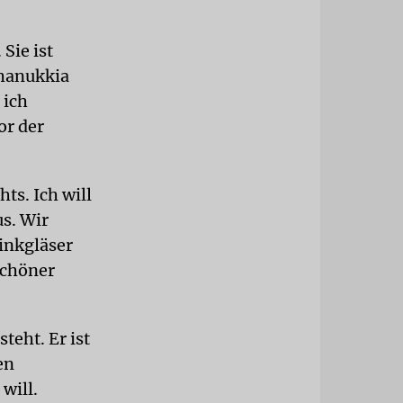
Sie ist
Chanukkia
 ich
or der
ts. Ich will
s. Wir
inkgläser
schöner
teht. Er ist
en
will.