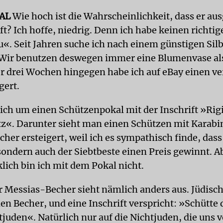
AL
Wie hoch ist die Wahrscheinlichkeit, dass er au
ft? Ich hoffe, niedrig. Denn ich habe keinen richti
u«. Seit Jahren suche ich nach einem günstigen Silb
Wir benutzen deswegen immer eine Blumenvase als
or drei Wochen hingegen habe ich auf eBay einen ve
gert.
sich um einen Schützenpokal mit der Inschrift »Ri
atz«. Darunter sieht man einen Schützen mit Karabin
her ersteigert, weil ich es sympathisch finde, dass
 sondern auch der Siebtbeste einen Preis gewinnt. A
klich bin ich mit dem Pokal nicht.
er Messias-Becher sieht nämlich anders aus. Jüdis
n Becher, und eine Inschrift verspricht: »Schütte
tjuden«. Natürlich nur auf die Nichtjuden, die uns 