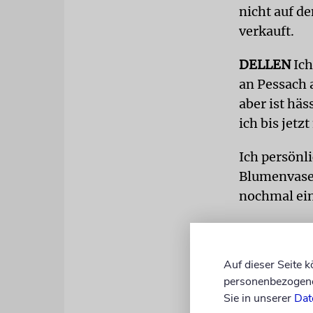
nicht auf d
verkauft.
DELLEN
Ich
an Pessach a
aber ist häs
ich bis jet
Ich persönl
Blumenvase. 
nochmal ein
Ich hoffe ei
sowieso nic
Auf dieser Seite 
personenbezogene 
Sie in unserer
Dat