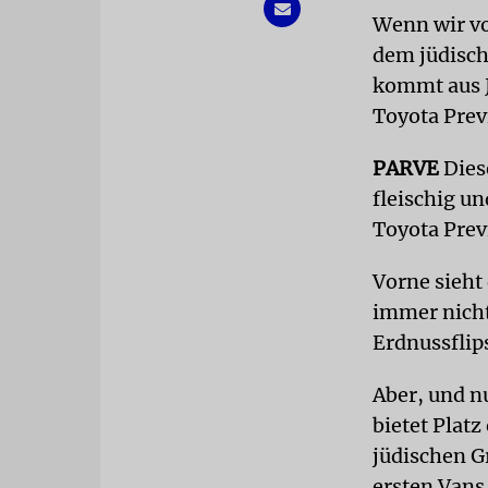
Wenn wir vo
dem jüdisch
kommt aus J
Toyota Prev
PARVE
Diese
fleischig u
Toyota Prev
Vorne sieht
immer nicht
Erdnussflips
Aber, und n
bietet Platz
jüdischen Gr
ersten Vans 