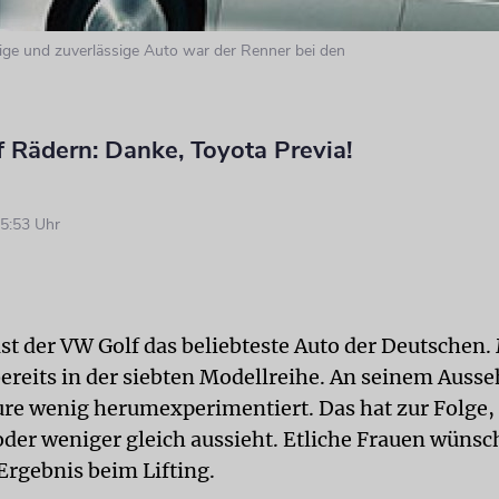
tige und zuverlässige Auto war der Renner bei den
 Rädern: Danke, Toyota Previa!
5:53 Uhr
ist der VW Golf das beliebteste Auto der Deutschen.
 bereits in der siebten Modellreihe. An seinem Auss
ure wenig herumexperimentiert. Das hat zur Folge, d
der weniger gleich aussieht. Etliche Frauen wünsc
Ergebnis beim Lifting.