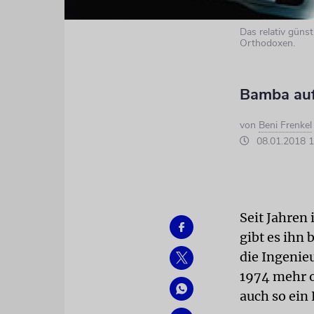
Das relativ güns
Orthodoxen.
Bamba auf
von
Beni Frenkel
08.01.2018 1
Seit Jahren 
gibt es ihn
die Ingenie
1974 mehr o
auch so ein 