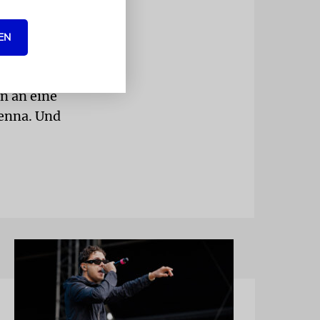
-
umindest in
EN
Fastentag
en an eine
ienna. Und