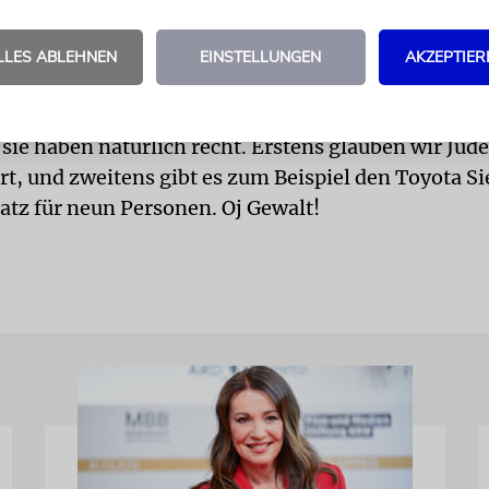
-schweiz«, das ist die Vereinigung der Automobil
 ist der letzte Previa Ende 2011 verkauft worden. Z
LLES ABLEHNEN
EINSTELLUNGEN
AKZEPTIER
.
len Tod haben unsere Rabbiner aber noch nicht als 
 sie haben natürlich recht. Erstens glauben wir Jud
t, und zweitens gibt es zum Beispiel den Toyota S
latz für neun Personen. Oj Gewalt!