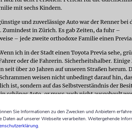
milie mit sechs Kindern.
 günstige und zuverlässige Auto war der Renner bei 
 Zumindest in Zürich. Es gab Zeiten, da fuhr –
eise – jede zweite orthodoxe Familie einen Previa
enn ich in der Stadt einen Toyota Previa sehe, grü
ahrer oder die Fahrerin. Sicherheitshalber. Einige
n seit über 20 Jahren auf unseren Straßen herum. D
Schrammen weisen nicht unbedingt darauf hin, das
ich ist, sondern auf das Selbstverständnis der Besi
kein schönes Auto, er muss auch nicht ausgebeult we
er bringt Jossi, Janki, Surele und Dwoiri zum Playd
können Sie Informationen zu den Zwecken und Anbietern erfahre
ist der orthodoxe Automarkt zu klein für ein Auto. 
Daten auf unserer Webseite verarbeiten. Weitergehende Infor
erleben kann, hätten ihn auch Nichtjuden kaufen m
enschutzerklärung
.