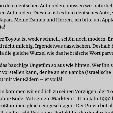
n dem deutschen Auto reden, müssen wir natürlic
en Auto reden. Diesmal ist es kein deutsches Auto,
apan. Meine Damen und Herren, ich bitte um Appla
ia!
r Toyota ist weder schnell, schön noch modern. Er 
nd nicht milchig. Irgendetwas dazwischen. Deshalb 
ia die gleiche Wurzel wie das hebräische Wort parv
 das bauchige Ungetüm so aus wie hinten. Wer ihn 
 vorstellen kann, denke an ein Bamba (israelische
) mit vier Rädern – et voilà!
un kommen wir endlich zu seinen Vorzügen, der To
 ohne Ende. Mit seinem Markteintritt im Jahr 1990 h
oßfamilien gleich eingeschlagen. Der Previa bot al
Platz für acht Personen. Perfekt für die durchschni