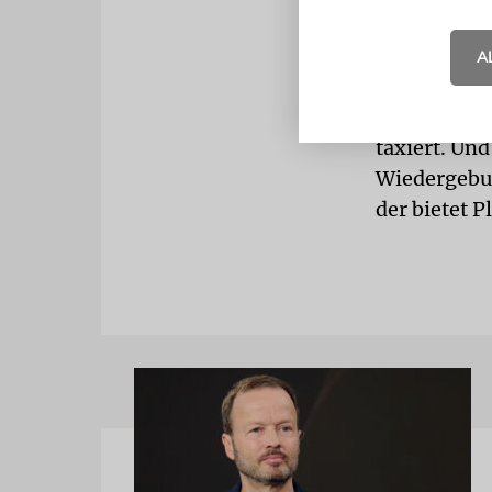
Gemäß »auto
Importeure,
A
der Schweiz
Seinen stil
taxiert. Und
Wiedergebur
der bietet P