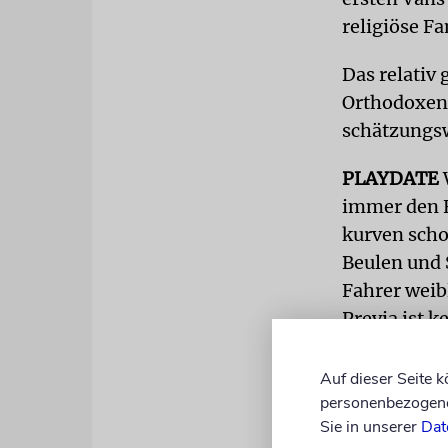
religiöse Fa
Das relativ
Orthodoxen.
schätzungsw
PLAYDATE
W
immer den F
kurven scho
Beulen und 
Fahrer weibl
Previa ist 
Hauptsache, 
Auf dieser Seite 
Doch leider 
personenbezogene 
Previa weit
Sie in unserer
Dat