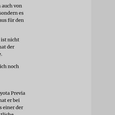
h auch von
 sondern es
us für den
ist nicht
hat der
e.
sich noch
yota Previa
at er bei
s einer der
ttliche