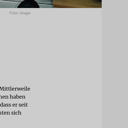
Foto: imago
 Mittlerweile
ehen haben
ass er seit
hten sich