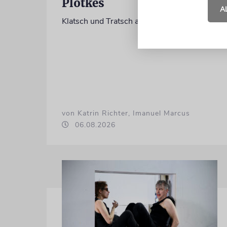
Plotkes
A
Klatsch und Tratsch aus der jüdischen Welt
von Katrin Richter, Imanuel Marcus
06.08.2026