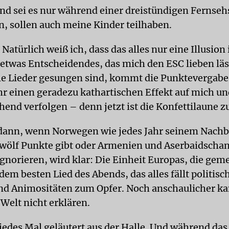
d sei es nur während einer dreistündigen Fernseh
en, sollen auch meine Kinder teilhaben.
Natürlich weiß ich, dass das alles nur eine Illusion 
t etwas Entscheidendes, das mich den ESC lieben lä
e Lieder gesungen sind, kommt die Punktevergabe.
hr einen geradezu kathartischen Effekt auf mich und
hend verfolgen – denn jetzt ist die Konfettilaune z
dann, wenn Norwegen wie jedes Jahr seinem Nachb
ölf Punkte gibt oder Armenien und Aserbaidschan
 ignorieren, wird klar: Die Einheit Europas, die ge
em besten Lied des Abends, das alles fällt politisc
nd Animositäten zum Opfer. Noch anschaulicher k
Welt nicht erklären.
 jedes Mal geläutert aus der Halle. Und während das