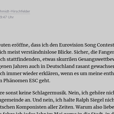
hmidt-Hirschfelder
9:47 Uhr
uten eröffne, dass ich den Eurovision Song Contes
 ich meist verständnislose Blicke. Sicher, die Fang
lich stattfindenden, etwas skurrilen Gesangswettbew
enen Jahren auch in Deutschland rasant gewachs
ch immer wieder erklären, wenn es um meine enth
m Phänomen ESC geht.
öre sonst keine Schlagermusik. Nein, ich gehöre nic
emeinde an. Und nein, ich halte Ralph Siegel nich
tschen Komponisten aller Zeiten. Warum also liebe