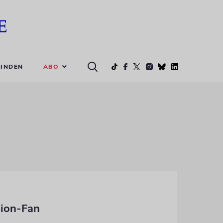
ABO
INDEN
sion-Fan