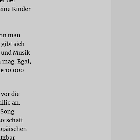
er der
eine Kinder
ann man
gibt sich
e und Musik
n mag. Egal,
ie 10.000
 vor die
ilie an.
 Song
Botschaft
ropäischen
ätzbar