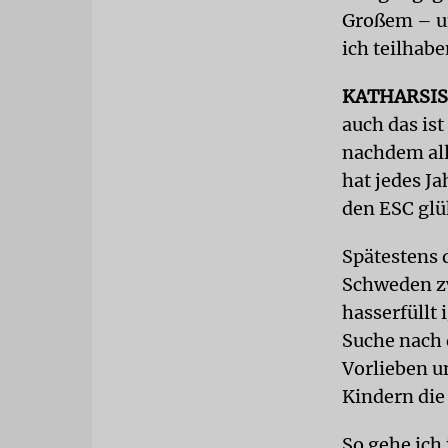
Großem – un
ich teilhab
KATHARSIS
auch das is
nachdem all
hat jedes Ja
den ESC glü
Spätestens 
Schweden zw
hasserfüllt
Suche nach d
Vorlieben u
Kindern die 
So gehe ich