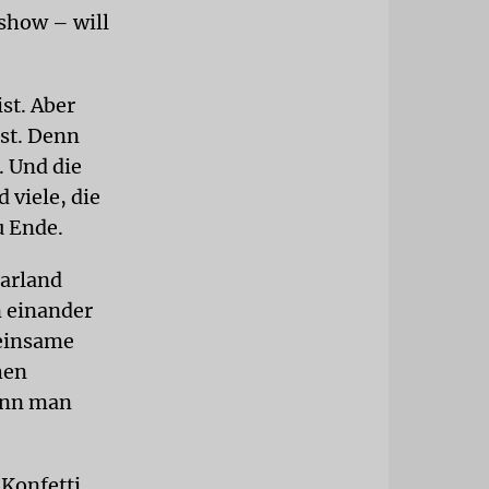
show – will
ist. Aber
sst. Denn
 Und die
 viele, die
u Ende.
arland
 einander
meinsame
hen
ann man
 Konfetti