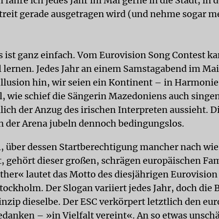
ahre ich jedes Jahr im Mai gerne in die Stadt, in d
treit gerade ausgetragen wird (und nehme sogar m
 ist ganz einfach. Vom Eurovision Song Contest k
l lernen. Jedes Jahr an einem Samstagabend im Mai 
Illusion hin, wir seien ein Kontinent – in Harmoni
al, wie schief die Sängerin Mazedoniens auch singe
lich der Anzug des irischen Interpreten aussieht. D
n der Arena jubeln dennoch bedingungslos.
el, über dessen Startberechtigung mancher nach wie
, gehört dieser großen, schrägen europäischen Fam
her« lautet das Motto des diesjährigen Eurovision
tockholm. Der Slogan variiert jedes Jahr, doch die 
inzip dieselbe. Der ESC verkörpert letztlich den eu
danken – »in Vielfalt vereint«. An so etwas unsch