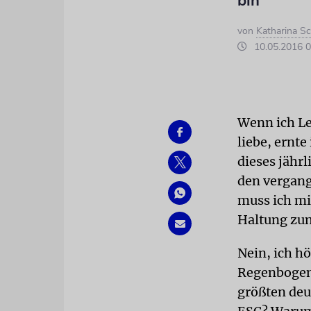
bin
von
Katharina Sc
10.05.2016 0
Wenn ich Le
liebe, ernte
dieses jähr
den vergang
muss ich mi
Haltung zu
Nein, ich h
Regenbogeng
größten deu