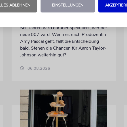
Schwinden die Chancen auf
LLES ABLEHNEN
EINSTELLUNGEN
AKZEPTIER
einen jüdischen James
Bond?
Seit Jahren wird darüber spekuliert, wer der
neue 007 wird. Wenn es nach Produzentin
Amy Pascal geht, fällt die Entscheidung
bald. Stehen die Chancen für Aaron Taylor-
Johnson weiterhin gut?
06.08.2026