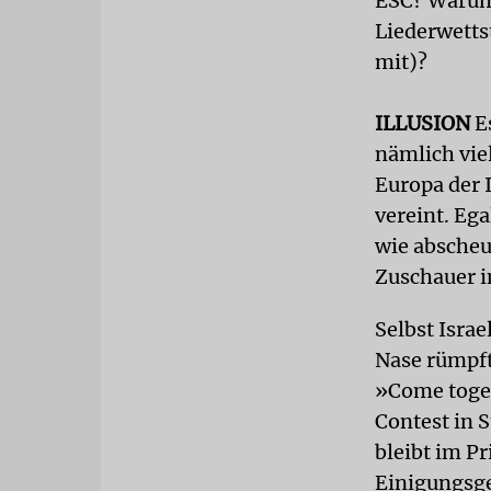
ESC? Warum f
Liederwetts
mit)?
ILLUSION
Es
nämlich vie
Europa der 
vereint. Eg
wie abscheu
Zuschauer i
Selbst Isra
Nase rümpft
»Come toget
Contest in S
bleibt im Pr
Einigungsge