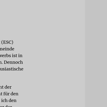
t (ESC)
emeinde
erbs ist in
en. Dennoch
usiastische
ht der
t für den
 ich den