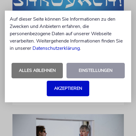
Auf dieser Seite können Sie Informationen zu den
Zwecken und Anbietern erfahren, die
personenbezogene Daten auf unserer Webseite
verarbeiten. Weitergehende Informationen finden Sie
KULTURKOLUMNE
in unserer
Datenschutzerklärung
.
Es gibt keine blöden Fragen
Die schmerzhafte Erinnerung an eine
ALLES ABLEHNEN
EINSTELLUNGEN
Gerechte
AKZEPTIEREN
von Laura Cazés
06.08.2026