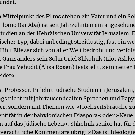
ündet.
 Mittelpunkt des Films stehen ein Vater und ein So
hlomo Bar Aba) ist seit Jahrzehnten ein angesehen
tudien an der Hebräischen Universität Jerusalem. Er
tischer Typ, dabei unbedingt streitlustig, fast ein w
hlt Eliezer sich von aller Welt bedroht und verfolgt
n. Ganz anders sein Sohn Uriel Shkolnik (Lior Ashke
ne Frau Yehudit (Alisa Rosen) feststellt, »ein netter 
eidet«.
st Professor. Er lehrt jüdische Studien in Jerusalem,
ings nicht mit jahrtausendealten Sprachen und Papy
ter, sondern mit Themen wie »Hochzeitsbräuche zu
ntität in der babylonischen Diaspora« oder »Neue
 auf das jüdische Leben«. Shkolnik senior hat für 
 verächtliche Kommentare übrig: »Das ist Ideologie