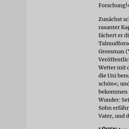
Forschung!
Zunächst sch
rasanter Kap
fächert er d
Talmudforsc
Grossman (Y
Veröffentli
Wetter mit 
die Uni benu
schön«; und
bekommen ha
Wunder: Sei
Sohn erfäh
Vater, und d