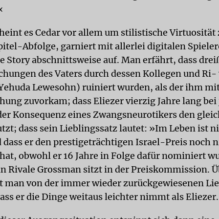
«
eint es Cedar vor allem um stilistische Virtuosität
itel-Abfolge, garniert mit allerlei digitalen Spieler
ie Story abschnittsweise auf. Man erfährt, dass drei
hungen des Vaters durch dessen Kollegen und Ri-
ehuda Lewesohn) ruiniert wurden, als der ihm mit
chung zuvorkam; dass Eliezer vierzig Jahre lang be
der Konsequenz eines Zwangsneurotikers den glei
tzt; dass sein Lieblingssatz lautet: »Im Leben ist n
 dass er den prestigeträchtigen Israel-Preis noch n
t, obwohl er 16 Jahre in Folge dafür nominiert wu
n Rivale Grossman sitzt in der Preiskommission. Ü
rt man von der immer wieder zurückgewiesenen Li
ass er die Dinge weitaus leichter nimmt als Eliezer.