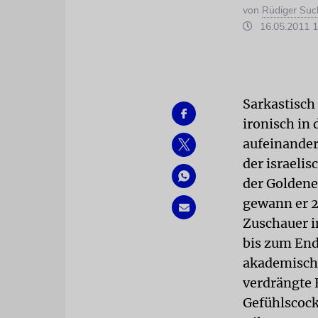
von
Rüdiger Suc
16.05.2011 1
Sarkastisch
ironisch in
aufeinander
der israeli
der Goldene
gewann er 2
Zuschauer i
bis zum End
akademische
verdrängte 
Gefühlscock