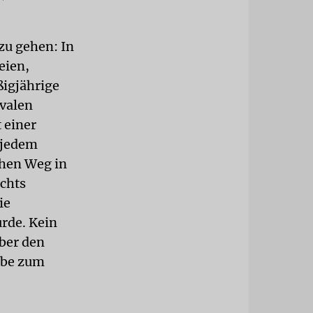
 zu gehen: In
eien,
ßigjährige
 valen
 einer
i jedem
chen Weg in
ichts
ie
rde. Kein
ber den
ebe zum