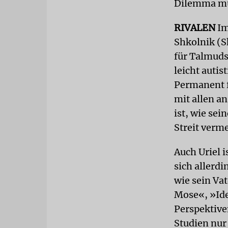
Dilemma m
RIVALEN
Im
Shkolnik (S
für Talmuds
leicht autis
Permanent fü
mit allen a
ist, wie sei
Streit verm
Auch Uriel i
sich allerd
wie sein Va
Mose«, »Ide
Perspektiven
Studien nur