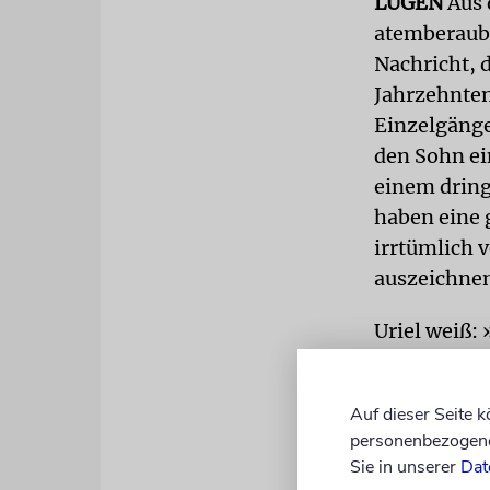
LÜGEN
Aus 
atemberaube
Nachricht, 
Jahrzehnten
Einzelgänge
den Sohn ei
einem dring
haben eine 
irrtümlich 
auszeichnen
Uriel weiß:
Prinzip ber
wenn das al
Auf dieser Seite 
stellt sich 
personenbezogene 
verleihen. 
Sie in unserer
Dat
Auszeichnun