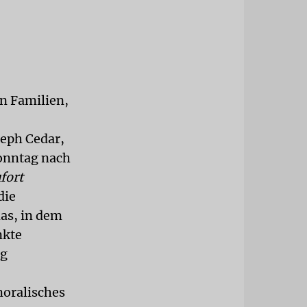
on Familien,
eph Cedar,
Sonntag nach
fort
die
as, in dem
nkte
ng
moralisches