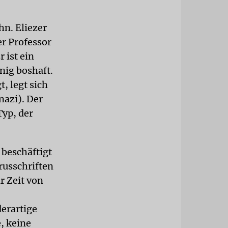
hn. Eliezer
er Professor
 ist ein
enig boshaft.
, legt sich
nazi). Der
Typ, der
 beschäftigt
russchriften
r Zeit von
derartige
, keine