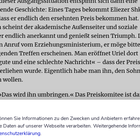
dieser Ausgangssituation entspinnt sich dann eine
nde Geschichte: Eines Tages bekommt Eliezer Shk
dass er endlich den ersehnten Preis bekommen hat.
 scheint der akademische Außenseiter und soziale
r endlich anerkannt und genießt seinen Triumph. D
n Anruf vom Erziehungsministerium, er möge bitte 
enden Treffen erscheinen. Man eröffnet Uriel dort
gute und eine schlechte Nachricht« – dass der Prei
verliehen wurde. Eigentlich habe man ihn, den Sohn
 wollen.
 »Das wird ihn umbringen.« Das Preiskomitee ist d
eit, die Auszeichnung an Shkolnik senior umzuwid
lerlei faule Kompromisse und Lügen erfordert. Nu
können Sie Informationen zu den Zwecken und Anbietern erfahre
stur. Schließlich stimmt er zu, Eliezer den Preis doch
Daten auf unserer Webseite verarbeiten. Weitergehende Infor
Unter zwei Bedingungen: Der Sohn müsse auf alle Zei
enschutzerklärung
.
g für sich verzichten – und selbst die Laudatio sch