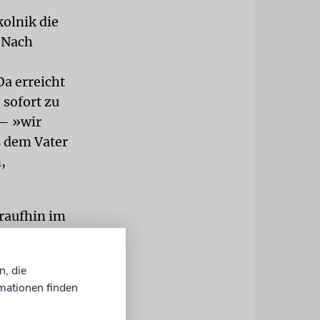
olnik die
 Nach
a erreicht
sofort zu
 – »wir
s dem Vater
,
araufhin im
men, auch
r Grossman
n, die
 zu
mationen finden
t auf die
reiben.