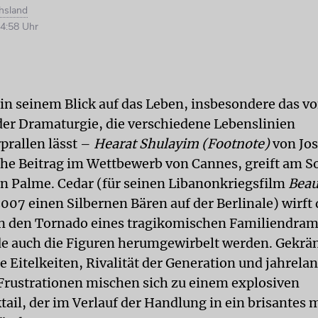
hsland
4:58 Uhr
 in seinem Blick auf das Leben, insbesondere das v
 der Dramaturgie, die verschiedene Lebenslinien
prallen lässt –
Hearat Shulayim (Footnote)
von Jos
sche Beitrag im Wettbewerb von Cannes, greift am 
n Palme. Cedar (für seinen Libanonkriegsfilm
Beau
007 einen Silbernen Bären auf der Berlinale) wirft 
n den Tornado eines tragikomischen Familiendram
e auch die Figuren herumgewirbelt werden. Gekrä
 Eitelkeiten, Rivalität der Generation und jahrela
Frustrationen mischen sich zu einem explosiven
tail, der im Verlauf der Handlung in ein brisantes 