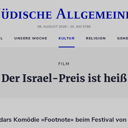
08. AUGUST 2026
– 25. AW 5786
EL
UNSERE WOCHE
KULTUR
RELIGION
GEME
FILM
Der Israel-Preis ist heiß
dars Komödie »Footnote« beim Festival von