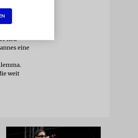
erview, in
EN
po
er neu
Cannes eine
Dilemma.
die weit