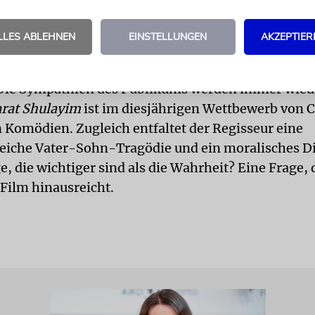
ibt Vater Shkolnik ein folgenschweres Zeitungsint
orschungen des Sohns für nichtig erklärt ...
LLES ABLEHNEN
EINSTELLUNGEN
AKZEPTIER
r hat seinen Film mit viel Witz und rasantem Tem
 Die Sympathien des Publikums werden immer wied
rat Shulayim
ist im diesjährigen Wettbewerb von 
 Komödien. Zugleich entfaltet der Regisseur eine
eiche Vater-Sohn-Tragödie und ein moralisches 
e, die wichtiger sind als die Wahrheit? Eine Frage, 
 Film hinausreicht.