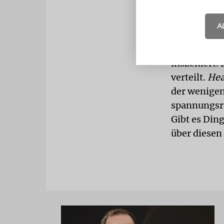
Doch dann g
dem er die F
A
Joseph Ceda
inszeniert.
verteilt.
Hea
der wenigen
spannungsr
Gibt es Ding
über diesen