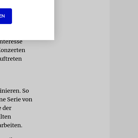
nd das
cherlich
EN
es Leben
interesse
 Konzerten
auftreten
nieren. So
ne Serie von
e der
lten
arbeiten.