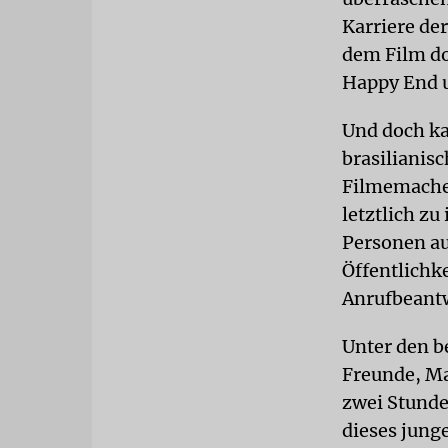
Karriere de
dem Film do
Happy End 
Und doch ka
brasiliani
Filmemacher
letztlich z
Personen au
Öffentlichk
Anrufbeant
Unter den b
Freunde, Ma
zwei Stunde
dieses junge