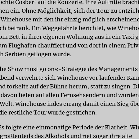
chte Cosbert auf die Konzerte. Ihre Auftritte brac
n ein. Ohne Möglichkeit, sich der Tour zu entzie
e Winehouse mit den ihr einzig möglich erscheinen
ich betrank. Ein Weggefährte berichtet, wie Wineh
vom Bett in ihrer eigenen Wohnung aus in ein Taxi 
um Flughafen chauffiert und von dort in einem Priv
h Serbien geflogen wurde.
he Show must go on«-Strategie des Managements s
Abend verwehrte sich Winehouse vor laufender Ka
d torkelte auf der Bühne herum, statt zu singen. D
avon liefen auf allen Fernsehsendern und wurde
 Welt. Winehouse indes errang damit einen Sieg übe
ie restliche Tour wurde gestrichen.
s folgte eine einmonatige Periode der Klarheit. W
größtenteils des Alkohols und rief sogar ihre alte