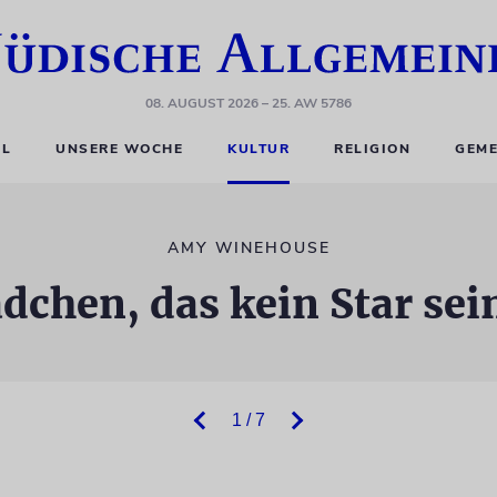
08. AUGUST 2026
– 25. AW 5786
EL
UNSERE WOCHE
KULTUR
RELIGION
GEME
AMY WINEHOUSE
chen, das kein Star sei
1 / 7