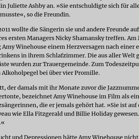
n Juliette Ashby an. »Sie entschuldigte sich für all
usste«, so die Freundin.
2011 wollte die Sängerin sie und andere Freunde auf
res ersten Managers Nicky Shamansky treffen. Am
lag Amy Winehouse einem Herzversagen nach einer
rinkens in ihrem Schlafzimmer. Die aus aller Welt
ste wurden zur Trauergemeinde. Zum Todeszeitpu
Alkoholpegel bei über vier Promille.
t, der damals mit ihr Monate zuvor die Jazznumm
ertonte, bezeichnet Amy Winehouse im Film als ein
sängerinnen, die er jemals gehört hat. »Sie ist au
eau wie Ella Fitzgerald und Billie Holiday gewesen
.«
ucht und Depressionen hätte Amy Winehouse nicht