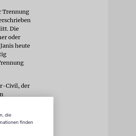
er Trennung
verschrieben
tt. Die
her oder
Janis heute
tig
 Trennung
-Civil, der
en
ation sie
Art
n, die
r
mationen finden
Film