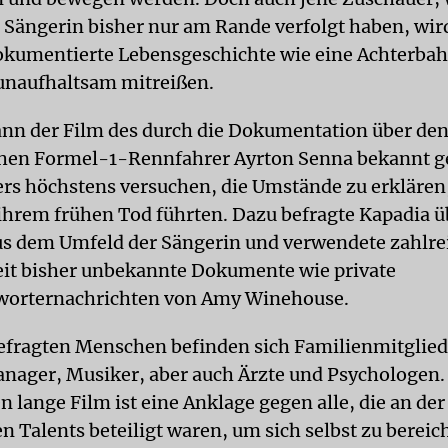
r Sängerin bisher nur am Rande verfolgt haben, wird
kumentierte Lebensgeschichte wie eine Achterba
unaufhaltsam mitreißen.
nn der Film des durch die Dokumentation über de
schen Formel-1-Rennfahrer Ayrton Senna bekannt 
s höchstens versuchen, die Umstände zu erklären,
u ihrem frühen Tod führten. Dazu befragte Kapadia ü
s dem Umfeld der Sängerin und verwendete zahlrei
eit bisher unbekannte Dokumente wie private
worternachrichten von Amy Winehouse.
efragten Menschen befinden sich Familienmitglied
nager, Musiker, aber auch Ärzte und Psychologen.
n lange Film ist eine Anklage gegen alle, die an de
n Talents beteiligt waren, um sich selbst zu bereic