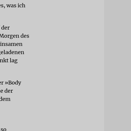
es, was ich
 der
 Morgen des
 einsamen
 geladenen
nkt lag
er »Body
e der
f dem
.
 so