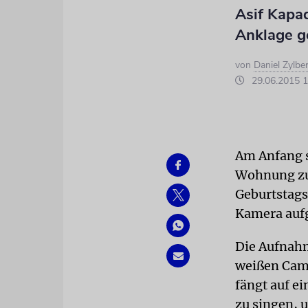
Asif Kapa
Anklage g
von
Daniel Zylbe
29.06.2015 1
Am Anfang 
Wohnung zu
Geburtstags
Kamera aufg
Die Aufnah
weißen Camc
fängt auf e
zu singen, 