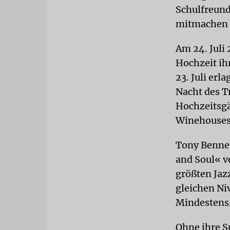
Schulfreundi
mitmachen m
Am 24. Juli 
Hochzeit ih
23. Juli er
Nacht des T
Hochzeitsgä
Winehouses 
Tony Bennet
and Soul« v
größten Jazz
gleichen Niv
Mindestens
Ohne ihre S