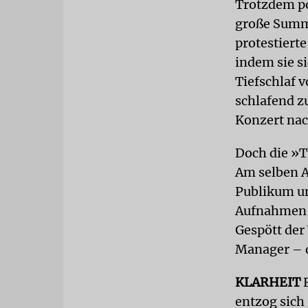
Trotzdem po
große Summe
protestiert
indem sie s
Tiefschlaf 
schlafend z
Konzert nac
Doch die »T
Am selben 
Publikum un
Aufnahmen d
Gespött der
Manager – d
KLARHEIT
E
entzog sich 