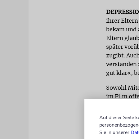
DEPRESSI
ihrer Eltern
bekam und a
Eltern glau
später vorü
zugibt. Auch
verstanden 
gut klar«, b
Sowohl Mitc
im Film offe
eingeführt 
falsch darst
Auf dieser Seite 
machiavelli
personenbezogene 
Probleme«, 
Sie in unserer
Dat