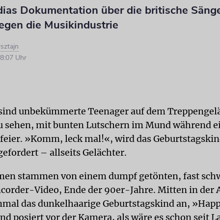
dias Dokumentation über die britische Sänge
egen die Musikindustrie
rsztajn
8:07 Uhr
sind unbekümmerte Teenager auf dem Treppengelä
 sehen, mit bunten Lutschern im Mund während e
feier. »Komm, leck mal!«, wird das Geburtstagskin
efordert – allseits Gelächter.
men stammen von einem dumpf getönten, fast sch
order-Video, Ende der 90er-Jahre. Mitten in der
inmal das dunkelhaarige Geburtstagskind an, »Hap
und posiert vor der Kamera, als wäre es schon seit 