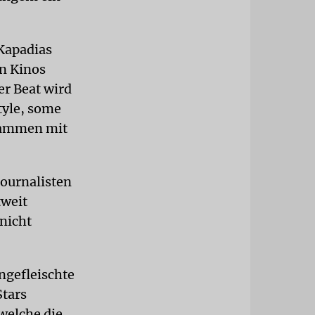
 Kapadias
en Kinos
er Beat wird
tyle, some
usammen mit
ournalisten
tweit
nicht
ngefleischte
Stars
welche die