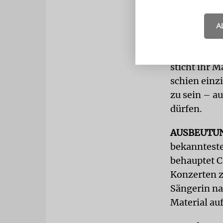
zahlreiche 
Management 
A
Fehler gem
Unter den n
sticht ihr 
schien einz
zu sein – au
dürfen.
AUSBEUTU
bekanntest
behauptet C
Konzerten z
Sängerin na
Material au