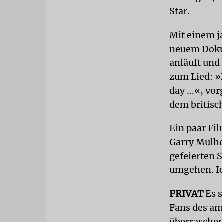
Star.
Mit einem j
neuem Dok
anläuft und 
zum Lied: »
day ...«, v
dem britisc
Ein paar Fi
Garry Mulho
gefeierten 
umgehen. Ic
PRIVAT
Es s
Fans des am
überraschen