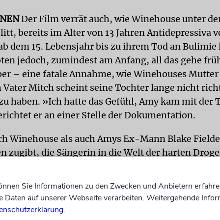
ONEN
Der Film verrät auch, wie Winehouse unter d
 litt, bereits im Alter von 13 Jahren Antidepressiva 
b dem 15. Lebensjahr bis zu ihrem Tod an Bulimie li
bten jedoch, zumindest am Anfang, all das gehe frü
ber – eine fatale Annahme, wie Winehouses Mutter 
 Vater Mitch scheint seine Tochter lange nicht rich
zu haben. »Ich hatte das Gefühl, Amy kam mit der
erichtet er an einer Stelle der Dokumentation.
h Winehouse als auch Amys Ex-Mann Blake Fielder
n zugibt, die Sängerin in die Welt der harten Drog
zu haben, erklärten inzwischen, dass die Dokument
elle. »Es ist respektlos zu behaupten, dass ich eine 
können Sie Informationen zu den Zwecken und Anbietern erfahre
stischer Puppenspieler bin. Amy hatte schon vorhe
Daten auf unserer Webseite verarbeiten. Weitergehende Infor
meint Fielder-Civil. Vater Mitch beklagt, dass der 
enschutzerklärung
.