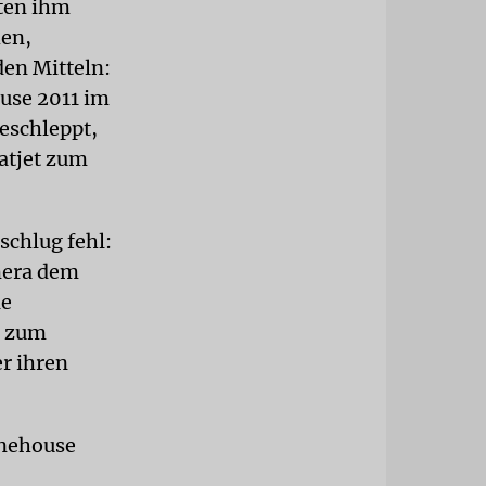
hten ihm
hen,
den Mitteln:
ouse 2011 im
geschleppt,
atjet zum
chlug fehl:
mera dem
ie
n zum
r ihren
inehouse