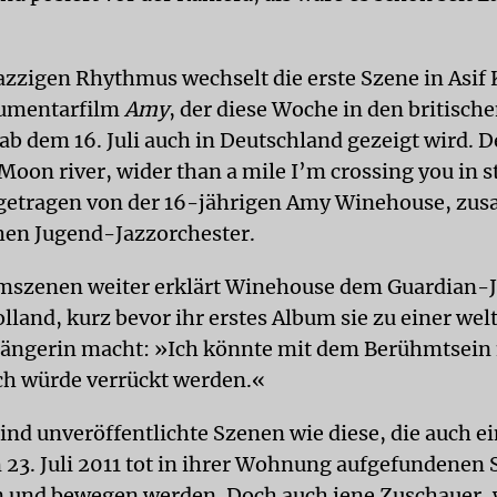
azzigen Rhythmus wechselt die erste Szene in Asif
umentarfilm
Amy
, der diese Woche in den britisch
ab dem 16. Juli auch in Deutschland gezeigt wird. D
Moon river, wider than a mile I’m crossing you in s
orgetragen von der 16-jährigen Amy Winehouse, z
hen Jugend-Jazzorchester.
lmszenen weiter erklärt Winehouse dem Guardian-J
lland, kurz bevor ihr erstes Album sie zu einer wel
Sängerin macht: »Ich könnte mit dem Berühmtsein 
h würde verrückt werden.«
ind unveröffentlichte Szenen wie diese, die auch ei
 23. Juli 2011 tot in ihrer Wohnung aufgefundenen 
 und bewegen werden. Doch auch jene Zuschauer, 