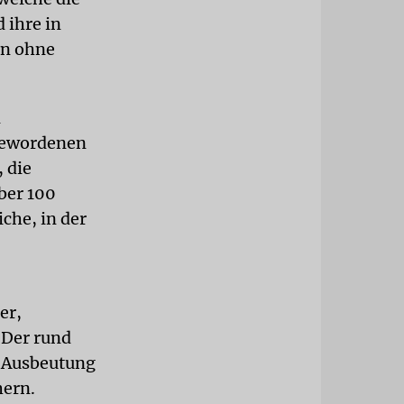
 ihre in
hn ohne
n
gewordenen
 die
ber 100
che, in der
er,
 Der rund
r Ausbeutung
hern.