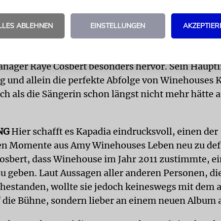
sachliche Fehler und haltlose Vorwürfe gegen ihn u
enthalte. Und doch bekennt auch er: »Ich habe si
LLES ABLEHNEN
EINSTELLUNGEN
AKZEPTIER
acht.«
icht wenigen dubiosen Personen in Amy Winehous
Manager Raye Cosbert besonders hervor. Sein Haupt
ig und allein die perfekte Abfolge von Winehouses
ch als die Sängerin schon längst nicht mehr hätte 
NG
Hier schafft es Kapadia eindrucksvoll, einen der
en Momente aus Amy Winehouses Leben neu zu defi
osbert, dass Winehouse im Jahr 2011 zustimmte, ei
u geben. Laut Aussagen aller anderen Personen, di
hestanden, wollte sie jedoch keineswegs mit dem a
f die Bühne, sondern lieber an einem neuen Album 