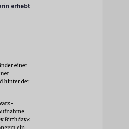
rin erhebt
nder einer
iner
d hinter der
warz-
 Aufnahme
py Birthday«
Langem ein