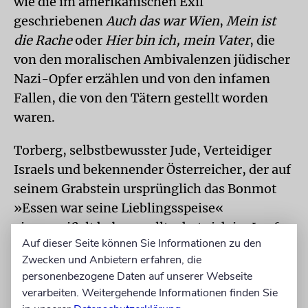
wie die im amerikanischen Exil
geschriebenen
Auch das war Wien
,
Mein ist
die Rache
oder
Hier bin ich, mein Vater
, die
von den moralischen Ambivalenzen jüdischer
Nazi-Opfer erzählen und von den infamen
Fallen, die von den Tätern gestellt worden
waren.
Torberg, selbstbewusster Jude, Verteidiger
Israels und bekennender Österreicher, der auf
seinem Grabstein ursprünglich das Bonmot
»Essen war seine Lieblingsspeise«
eingemeißelt haben wollte, hat sich im Laufe
Auf dieser Seite können Sie Informationen zu den
seines abenteuerlichen Lebens eine durchaus
Zwecken und Anbietern erfahren, die
robuste Misch-Identität erarbeitet, die selbst
personenbezogene Daten auf unserer Webseite
im lyrischen Eingeständnis der erfolglosen
verarbeiten. Weitergehende Informationen finden Sie
Gottessuche ein ziemlich selbstbewusstes