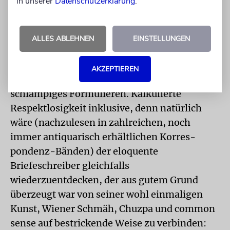
in unserer
Datenschutzerklärung
.
Angebot machte: »Versuch’s noch ein Mal,
HERR, mit mir!«
ALLES ABLEHNEN
EINSTELLUNGEN
Friedrich Torberg zu lesen, ist gerade heute
ein ebenso effizientes wie vergnügliches
AKZEPTIEREN
Antidot gegen denkfaules Denken und
schlampiges Formulieren. Kalkulierte
Respektlosigkeit inklusive, denn natürlich
wäre (nachzulesen in zahlreichen, noch
immer antiquarisch erhältlichen Korres­
pondenz-Bänden) der eloquente
Briefeschreiber gleichfalls
wiederzuentdecken, der aus gutem Grund
überzeugt war von seiner wohl einmaligen
Kunst, Wiener Schmäh, Chuzpa und common
sense auf bestrickende Weise zu verbinden: