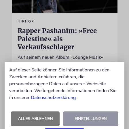
HIPHOP
Rapper Pashanim: »Free
Palestine« als
Verkaufsschlager
Auf seinem neuen Album »Lounge Musik«
rappt der Berliner Musiker Pashanim
Auf dieser Seite können Sie Informationen zu den
wiederholt über den Israel-Palästina-Konflikt –
Zwecken und Anbietern erfahren, die
Kokettieren mit dem palästinensischen
personenbezogene Daten auf unserer Webseite
Terrorismus inklusive
verarbeiten. Weitergehende Informationen finden Sie
in unserer
Datenschutzerklärung
.
von Lennart Wilsch
07.08.2026
ALLES ABLEHNEN
EINSTELLUNGEN