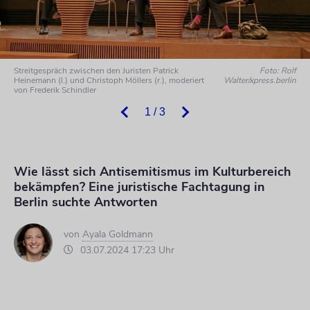
Streitgespräch zwischen den Juristen Patrick
Foto: Rolf
Heinemann (l.) und Christoph Möllers (r.), moderiert
Walter/xpress.berlin
von Frederik Schindler
1 / 3
Wie lässt sich Antisemitismus im Kulturbereich
bekämpfen? Eine juristische Fachtagung in
Berlin suchte Antworten
von
Ayala Goldmann
03.07.2024 17:23 Uhr