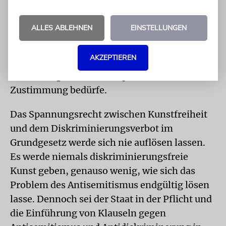
lassen, ob diese Formulierung gerichtsfest sei.
Und Nina Keller-Kemmerer von der Justus-
ALLES ABLEHNEN
EINSTELLUNGEN
Liebig-Universität Gießen schlug eine andere
Lösung vor, nämlich eine Änderung der
AKZEPTIEREN
Förderrichtlinien, die als Eingriff in das
Verwaltungsrecht keiner parlamentarischen
Zustimmung bedürfe.
Das Spannungsrecht zwischen Kunstfreiheit
und dem Diskriminierungsverbot im
Grundgesetz werde sich nie auflösen lassen.
Es werde niemals diskriminierungsfreie
Kunst geben, genauso wenig, wie sich das
Problem des Antisemitismus endgültig lösen
lasse. Dennoch sei der Staat in der Pflicht und
die Einführung von Klauseln gegen