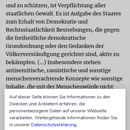
und zu schützen, ist Verpflichtung aller
staatlichen Gewalt. Es ist Aufgabe des Staates
zum Erhalt von Demokratie und
Rechtsstaatlichkeit Bestrebungen, die gegen
die freiheitliche demokratische
Grundordnung oder den Gedanken der
Völkerverständigung gerichtet sind, aktiv zu
bekämpfen. (…) Insbesondere stehen
antisemitische, rassistische und sonstige
menschenverachtende Konzepte wie sonstige
Inhalte, die mit der Menschenwürde nicht
vereinbar sind und gegen die freiheitliche
Auf dieser Seite können Sie Informationen zu den
demokratische Grundordnung verstoßen,
Zwecken und Anbietern erfahren, die
einer Zuwendung entgegen.«
personenbezogene Daten auf unserer Webseite
verarbeiten. Weitergehende Informationen finden Sie
Möllers wollte sich nicht darauf festlegen
in unserer
Datenschutzerklärung
.