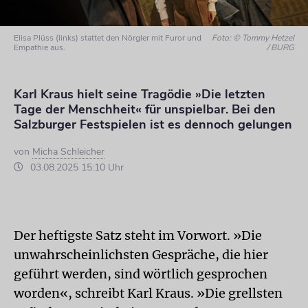
Elisa Plüss (links) stattet den Nörgler mit Furor und
Foto: © Tommy Hetzel
Empathie aus.
/ BURG
Karl Kraus hielt seine Tragödie »Die letzten
Tage der Menschheit« für unspielbar. Bei den
Salzburger Festspielen ist es dennoch gelungen
von
Micha Schleicher
03.08.2025 15:10 Uhr
Der heftigste Satz steht im Vorwort. »Die
unwahrscheinlichsten Gespräche, die hier
geführt werden, sind wörtlich gesprochen
worden«, schreibt Karl Kraus. »Die grellsten