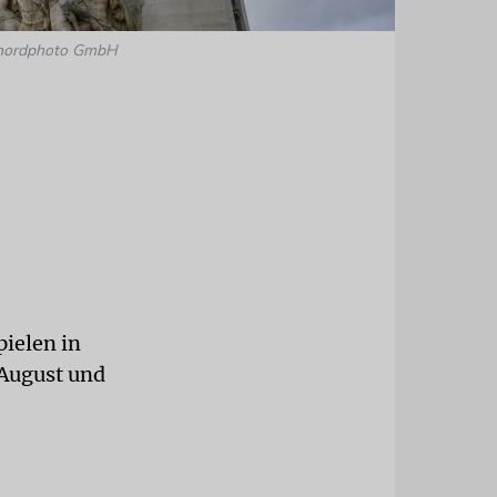
 / nordphoto GmbH
ielen in
 August und