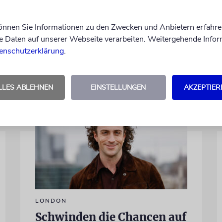
Kamera, sondern engagiert sich auch
ehrenamtlich. Der Deutsche Kulturrat
können Sie Informationen zu den Zwecken und Anbietern erfahre
würdigt diese Leistung mit einem Preis.
Daten auf unserer Webseite verarbeiten. Weitergehende Infor
Igor Levit ist Laudator
enschutzerklärung
.
07.08.2026
LLES ABLEHNEN
EINSTELLUNGEN
AKZEPTIER
LONDON
Schwinden die Chancen auf