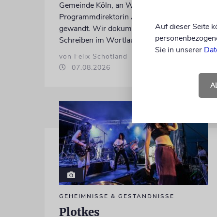
Gemeinde Köln, an WDR-
Programmdirektorin Andrea Schafarczyk
Auf dieser Seite 
gewandt. Wir dokumentieren das
personenbezogene 
Schreiben im Wortlaut
Sie in unserer
Dat
von Felix Schotland
07.08.2026
A
GEHEIMNISSE & GESTÄNDNISSE
Plotkes