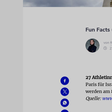
Fun Facts
von
K
22
27 Athletin
Paris für Is
werden am 8
Quelle:
www.