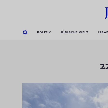
POLITIK
JÜDISCHE WELT
ISRA
2