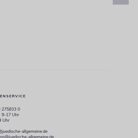
ENSERVICE
 275833 0
 9-17 Uhr
4 Uhr
@juedische-allgemeine.de
ion@juedische-allgemeine.de