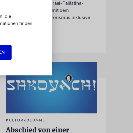
wiederholt über den Israel-Palästina-
Konflikt – Kokettieren mit dem
n, die
palästinensischen Terrorismus inklusive
mationen finden
von Lennart Wilsch
07.08.2026
EN
KULTURKOLUMNE
Abschied von einer