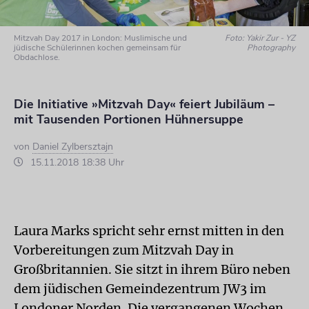
Mitzvah Day 2017 in London: Muslimische und
Foto: Yakir Zur - YZ
jüdische Schülerinnen kochen gemeinsam für
Photography
Obdachlose.
Die Initiative »Mitzvah Day« feiert Jubiläum –
mit Tausenden Portionen Hühnersuppe
von
Daniel Zylbersztajn
15.11.2018 18:38 Uhr
Laura Marks spricht sehr ernst mitten in den
Vorbereitungen zum Mitzvah Day in
Großbritannien. Sie sitzt in ihrem Büro neben
dem jüdischen Gemeindezentrum JW3 im
Londoner Norden. Die vergangenen Wochen