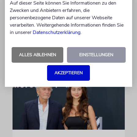
Auf dieser Seite können Sie Informationen zu den
Vorfahren väterlicherseits des Zionismus-
Zwecken und Anbietern erfahren, die
Begründers und prägende Gestalten in
personenbezogene Daten auf unserer Webseite
Theodor Herzls Jugend, wurden von Serbien
verarbeiten. Weitergehende Informationen finden Sie
nach Israel überführt und auf dem Herzlberg
in unserer
Datenschutzerklärung
.
beigesetzt
06.08.2026
ALLES ABLEHNEN
EINSTELLUNGEN
AKZEPTIEREN