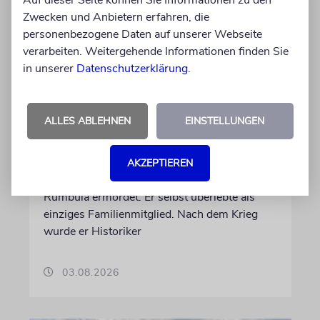
Auf dieser Seite können Sie Informationen zu den
Zwecken und Anbietern erfahren, die
personenbezogene Daten auf unserer Webseite
verarbeiten. Weitergehende Informationen finden Sie
NACHRUF
in unserer
Datenschutzerklärung
.
Holocaust-Überlebender und
Historiker Marģers
Vestermanis mit 100 Jahren
ALLES ABLEHNEN
EINSTELLUNGEN
gestorben
Seine Eltern und Brüder und weitere
AKZEPTIEREN
Angehörige werden 1941 beim Massaker von
Rumbula ermordet. Er selbst überlebte als
einziges Familienmitglied. Nach dem Krieg
wurde er Historiker
03.08.2026