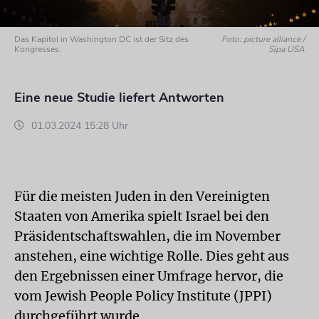
Das Kapitol in Washington DC ist der Sitz des
Foto: picture alliance /
Kongresses.
Sipa USA
Eine neue Studie liefert Antworten
01.03.2024 15:28 Uhr
Für die meisten Juden in den Vereinigten
Staaten von Amerika spielt Israel bei den
Präsidentschaftswahlen, die im November
anstehen, eine wichtige Rolle. Dies geht aus
den Ergebnissen einer Umfrage hervor, die
vom Jewish People Policy Institute (JPPI)
durchgeführt wurde.