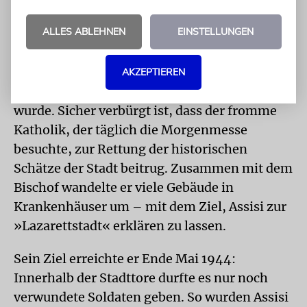
»sicherlich etwas davon geahnt« haben,
lautet ein Kommentar im Museo della
ALLES ABLEHNEN
EINSTELLUNGEN
Memoria.
DENKMAL
Unklar bleibt, ob er bewusst
AKZEPTIEREN
wegsah oder von Assisis Bewohnern überlistet
wurde. Sicher verbürgt ist, dass der fromme
Katholik, der täglich die Morgenmesse
besuchte, zur Rettung der historischen
Schätze der Stadt beitrug. Zusammen mit dem
Bischof wandelte er viele Gebäude in
Krankenhäuser um – mit dem Ziel, Assisi zur
»Lazarettstadt« erklären zu lassen.
Sein Ziel erreichte er Ende Mai 1944:
Innerhalb der Stadttore durfte es nur noch
verwundete Soldaten geben. So wurden Assisi