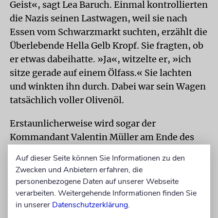
Geist«, sagt Lea Baruch. Einmal kontrollierten
die Nazis seinen Lastwagen, weil sie nach
Essen vom Schwarzmarkt suchten, erzählt die
Überlebende Hella Gelb Kropf. Sie fragten, ob
er etwas dabeihatte. »Ja«, witzelte er, »ich
sitze gerade auf einem Ölfass.« Sie lachten
und winkten ihn durch. Dabei war sein Wagen
tatsächlich voller Olivenöl.
Erstaunlicherweise wird sogar der
Kommandant Valentin Müller am Ende des
Museums geehrt. Auf einem der Fotos steht er
Auf dieser Seite können Sie Informationen zu den
im NS-Uniform. Mehrmals intervenierte er
Zwecken und Anbietern erfahren, die
persönlich, als andere Nazis die Einwohner
personenbezogene Daten auf unserer Webseite
malträtierten. Auch wenn er nicht direkt über
verarbeiten. Weitergehende Informationen finden Sie
die Rettung der Juden informiert war, wird er
in unserer
Datenschutzerklärung
.