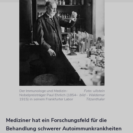
Der Immunologe und Medizin-
Foto: ullstein
Nobelpreisträger Paul Ehrlich (1854–
bild - Waldemar
1915) in seinem Frankfurter Labor
Titzenthaler
Mediziner hat ein Forschungsfeld für die
Behandlung schwerer Autoimmunkrankheiten