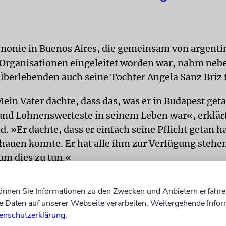
monie in Buenos Aires, die gemeinsam von argenti
Organisationen eingeleitet worden war, nahm neb
berlebenden auch seine Tochter Angela Sanz Briz t
ein Vater dachte, dass das, was er in Budapest geta
und Lohnenswerteste in seinem Leben war«, erklärt
. »Er dachte, dass er einfach seine Pflicht getan ha
hauen konnte. Er hat alle ihm zur Verfügung stehe
um dies zu tun.«
he Rettungsaktion hatte der deutsche Unternehmer
können Sie Informationen zu den Zwecken und Anbietern erfahre
(1908-1974) während des Zweiten Weltkriegs unte
Daten auf unserer Webseite verarbeiten. Weitergehende Infor
seinem Werk bei Krakau mehr als 1000 angestellte j
enschutzerklärung
.
ter vor dem Transport in die Konzentrationslager 