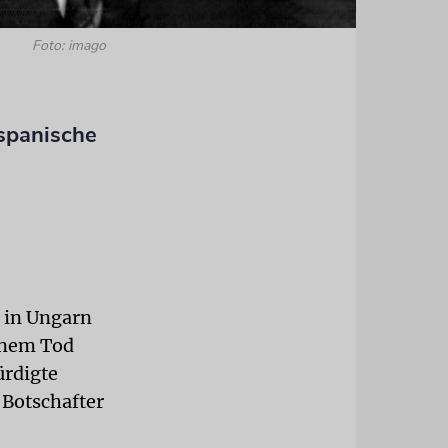
Foto: imago
 spanische
 in Ungarn
einem Tod
ürdigte
 Botschafter