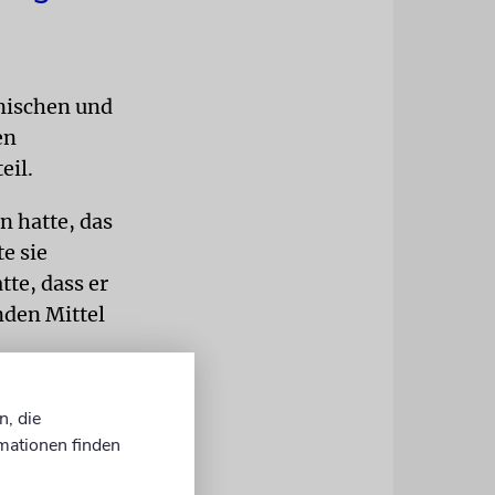
nischen und
en
eil.
n hatte, das
e sie
tte, dass er
nden Mittel
 Oskar
n, die
rnommen. Er
mationen finden
üdische
der Nazis.