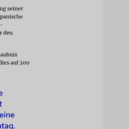
ng seiner
spanische
t-
r den
laubnis
dies auf 200
e
t
eine
ntag.