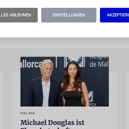
wurde durch Steven Spielbergs Film »Schindlers Li
ten Publikum bekannt.
kna
LLES ABLEHNEN
EINSTELLUNGEN
AKZEPTIER
PALMA
Michael Douglas ist