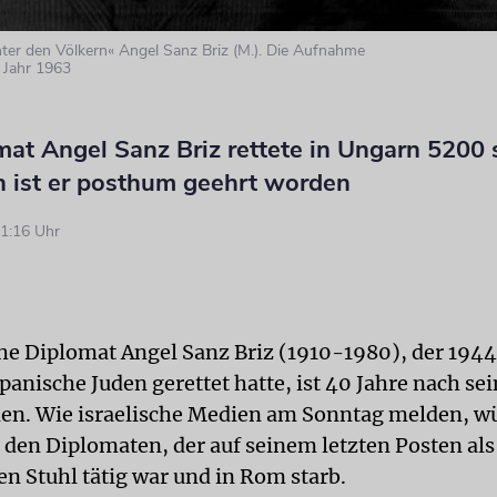
ter den Völkern« Angel Sanz Briz (M.). Die Aufnahme
 Jahr 1963
mat Angel Sanz Briz rettete in Ungarn 5200
n ist er posthum geehrt worden
1:16 Uhr
he Diplomat Angel Sanz Briz (1910-1980), der 1944
panische Juden gerettet hatte, ist 40 Jahre nach s
en. Wie israelische Medien am Sonntag melden, w
 den Diplomaten, der auf seinem letzten Posten als
en Stuhl tätig war und in Rom starb.