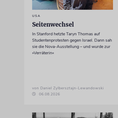
USA
Seitenwechsel
In Stanford hetzte Taryn Thomas auf
Studentenprotesten gegen Israel. Dann sah
sie die Nova-Ausstellung – und wurde zur
»Verräterin«
von Daniel Zylbersztajn-Lewandowski
06.08.2026