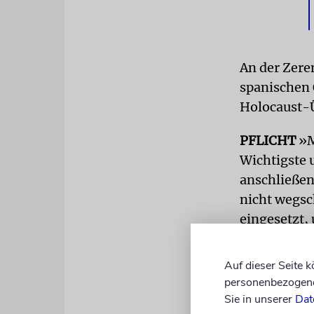
An der Zere
spanischen 
Holocaust-Ü
PFLICHT
»M
Wichtigste 
anschließend
nicht wegsc
eingesetzt, 
Eine ähnlic
Auf dieser Seite 
Schindler 
personenbezogene 
rettete in 
Sie in unserer
Dat
Zwangsarbei