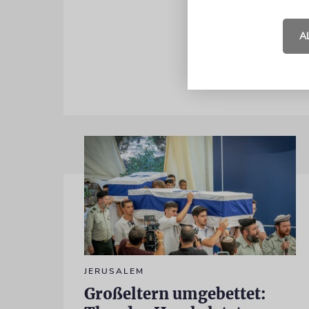
Sein Leben 
einem brei
A
JERUSALEM
Großeltern umgebettet: