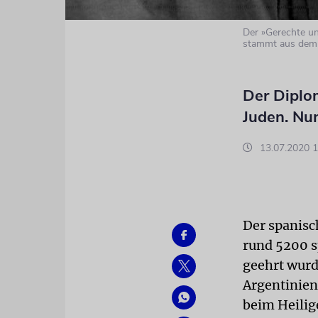
Der »Gerechte un
stammt aus dem
Der Diplo
Juden. Nu
13.07.2020 1
Der spanisc
rund 5200 s
geehrt wurd
Argentinien
beim Heilig