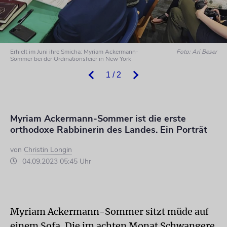
Erhielt im Juni ihre Smicha: Myriam Ackermann-
Foto: Ari Beser
Sommer bei der Ordinationsfeier in New York
1 / 2
Myriam Ackermann-Sommer ist die erste
orthodoxe Rabbinerin des Landes. Ein Porträt
von
Christin Longin
04.09.2023 05:45 Uhr
Myriam Ackermann-Sommer sitzt müde auf
einem Sofa. Die im achten Monat Schwangere