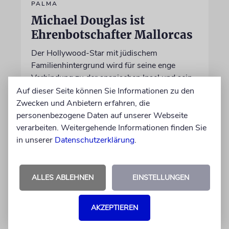
PALMA
Michael Douglas ist
Ehrenbotschafter Mallorcas
Der Hollywood-Star mit jüdischem
Familienhintergrund wird für seine enge
Verbindung zu der spanischen Insel und sein
Engagement für deren kulturelles Erbe geehrt
Auf dieser Seite können Sie Informationen zu den
Zwecken und Anbietern erfahren, die
personenbezogene Daten auf unserer Webseite
06.08.2026
verarbeiten. Weitergehende Informationen finden Sie
in unserer
Datenschutzerklärung
.
ALLES ABLEHNEN
EINSTELLUNGEN
AKZEPTIEREN