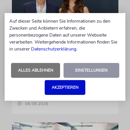
Auf dieser Seite können Sie Informationen zu den
Zwecken und Anbietern erfahren, die
personenbezogene Daten auf unserer Webseite
PALMA
verarbeiten. Weitergehende Informationen finden Sie
Michael Douglas ist
in unserer
Datenschutzerklärung
.
Ehrenbotschafter Mallorcas
Der Hollywood-Star mit jüdischem
ALLES ABLEHNEN
EINSTELLUNGEN
Familienhintergrund wird für seine enge
Verbindung zu der spanischen Insel und sein
Engagement für deren kulturelles Erbe geehrt
AKZEPTIEREN
06.08.2026