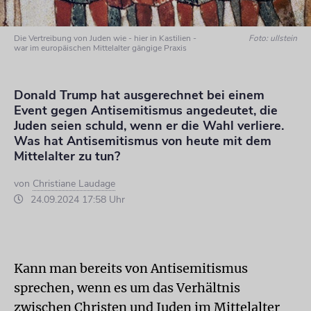
Die Vertreibung von Juden wie - hier in Kastilien -
Foto: ullstein
war im europäischen Mittelalter gängige Praxis
Donald Trump hat ausgerechnet bei einem
Event gegen Antisemitismus angedeutet, die
Juden seien schuld, wenn er die Wahl verliere.
Was hat Antisemitismus von heute mit dem
Mittelalter zu tun?
von
Christiane Laudage
24.09.2024 17:58 Uhr
Kann man bereits von Antisemitismus
sprechen, wenn es um das Verhältnis
zwischen Christen und Juden im Mittelalter