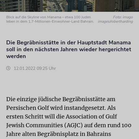
Blick auf die Skyline von Manama – etwa 100 Juden
Foto: imago
leben in dem 1,7-Millionen-Einwohner-Land Bahrain.
images/robertharding
Die Begräbnisstätte in der Hauptstadt Manama
soll in den nächsten Jahren wieder hergerichtet
werden
12.01.2022 09:25 Uhr
Die einzige jüdische Begräbnisstätte am
Persischen Golf wird instandgesetzt. Als
ersten Schritt will die Association of Gulf
Jewish Communities (AGJC) auf dem rund 100
Jahre alten Begräbnisplatz in Bahrains