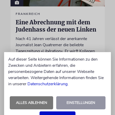
FRANKREICH
Eine Abrechnung mit dem
Judenhass der neuen Linken
Nach 41 Jahren verlässt der anerkannte
Journalist Jean Quatremer die beliebte
Tageszeitung »Libération«. Er wirft Kollegen
einen »entfesselten Antisemitismus« und eine
Auf dieser Seite können Sie Informationen zu den
ideologische Schreckensherrschaft vor
Zwecken und Anbietern erfahren, die
personenbezogene Daten auf unserer Webseite
verarbeiten. Weitergehende Informationen finden Sie
06.08.2026
in unserer
Datenschutzerklärung
.
ALLES ABLEHNEN
EINSTELLUNGEN