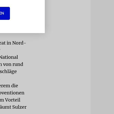
ie bei den
EN
r für die
t im Land,
rat in Nord-
r
National
en von rund
nschläge
s
erem die
ubventionen
m Vorteil
äumt Sulzer