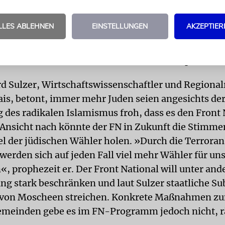
EN
In einigen französischen Städten gibt es Juden, d
LLES ABLEHNEN
EINSTELLUNGEN
AKZEPTIER
t nur für den Front National stimmen, sondern soga
dieren. Sie sehen im Front National diejenige Kraf
ikalen Islamismus am wirksamsten bekämpft.
d Sulzer, Wirtschaftswissenschaftler und Regional
is, betont, immer mehr Juden seien angesichts de
 des radikalen Islamismus froh, dass es den Front 
r Ansicht nach könnte der FN in Zukunft die Stimm
el der jüdischen Wähler holen. »Durch die Terrora
werden sich auf jeden Fall viel mehr Wähler für un
«, prophezeit er. Der Front National will unter and
g stark beschränken und laut Sulzer staatliche S
 von Moscheen streichen. Konkrete Maßnahmen zu
emeinden gebe es im FN-Programm jedoch nicht, r