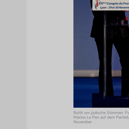
Buhlt um jüdische Stimmen: Pa
Marine Le Pen auf dem Parteit
November