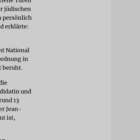
offene Türen
er jüdischen
 persönlich
d erklärte:
nt National
nordnung in
t beruht.
die
ndidatin und
rund 13
er Jean-
t ist,