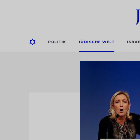
POLITIK
JÜDISCHE WELT
ISRA