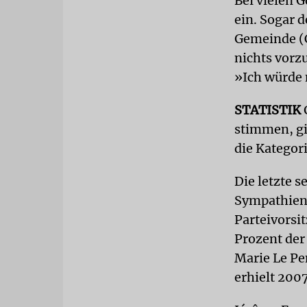
Bei vielen 
ein. Sogar d
Gemeinde (C
nichts vorzu
»Ich würde 
STATISTIK
stimmen, gib
die Kategori
Die letzte s
Sympathien 
Parteivorsi
Prozent der
Marie Le Pe
erhielt 200