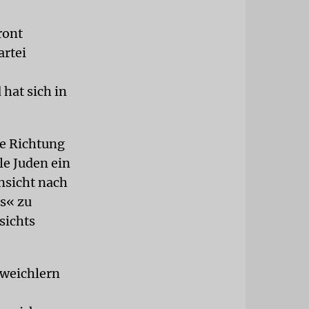
ront
artei
hat sich in
re Richtung
ele Juden ein
nsicht nach
s« zu
sichts
bweichlern