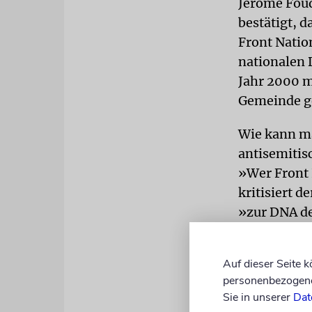
Jérôme Fouq
bestätigt, 
Front Natio
nationalen 
Jahr 2000 m
Gemeinde g
Wie kann ma
antisemitis
»Wer Front 
kritisiert 
»zur DNA der
Auch der Po
Auf dieser Seite 
zum Judentu
personenbezogene 
als Jude ni
Sie in unserer
Dat
Gedankenguts