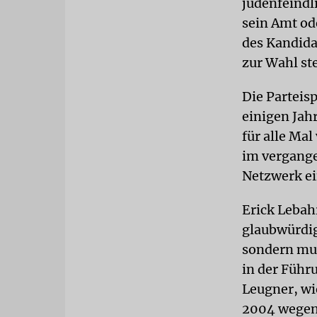
judenfeindl
sein Amt od
des Kandida
zur Wahl ste
Die Parteisp
einigen Jah
für alle Ma
im vergange
Netzwerk ei
Erick Lebah
glaubwürdig
sondern mus
in der Führ
Leugner, wi
2004 wegen 