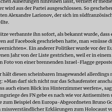
ichen Äußerungen hinreißen lässt, verliert er med
er wird aus der Partei ausgeschlossen. So geschehe
ten Alexandre Larionov, der sich im südfranzösis
llte.
itze verbannte ihn sofort, als bekannt wurde, dass 
ren auf Facebook geschrieben hatte, man »müsse di
l vernichten«. Ein anderer Politiker wurde vor der 
nen Jahr von der Liste gestrichen, weil er in einem
n Foto von einer brennenden Israel-Flagge geposte
r hält diesen scheinbaren Imagewandel allerdings n
: »Man darf sich nicht nur das Schaufenster ansch
s auch einen Blick ins Hinterzimmer werfen«, sagt
ungsriege des FN gebe es nach wie vor Antisemiten
e zum Beispiel den Europa-Abgeordneten Bruno Gol
missverständlicher Erklärungen zum Holocaust vo