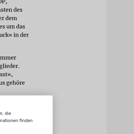
OP,
nsten des
ter dem
 es um das
uck« in der
 immer
glieder.
sst«,
mus gehöre
gen Jahren
n, die
nt, dass man
mationen finden
extremen
.«