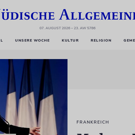
07. AUGUST 2026
– 23. AW 5786
EL
UNSERE WOCHE
KULTUR
RELIGION
GEME
FRANKREICH