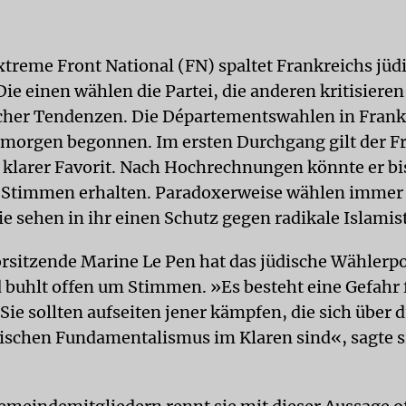
xtreme Front National (FN) spaltet Frankreichs jüd
ie einen wählen die Partei, die anderen kritisieren
cher Tendenzen. Die Départementswahlen in Frank
orgen begonnen. Im ersten Durchgang gilt der F
s klarer Favorit. Nach Hochrechnungen könnte er bi
r Stimmen erhalten. Paradoxerweise wählen immer
Sie sehen in ihr einen Schutz gegen radikale Islamis
orsitzende Marine Le Pen hat das jüdische Wählerp
 buhlt offen um Stimmen. »Es besteht eine Gefahr 
Sie sollten aufseiten jener kämpfen, die sich über 
tischen Fundamentalismus im Klaren sind«, sagte s