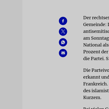
Der rechtse
Gemeinde: D
antisemitis
am Sonntagm
National al
Prozent de
die Partei. 
Die Parteiv
erkannt und
Frankreich. 
des islamis
Kurzem.