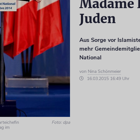
Madame L
Juden
Aus Sorge vor Islamis
mehr Gemeindemitglie
National
von
Nina Schönmeier
16.03.2015 16:49 Uhr
rteichefin
Foto: dpa
ag im