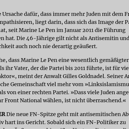
e Ursache dafür, dass immer mehr Juden mit dem F
pathisieren, liegt darin, dass sich das Image der P
at, seit Marine Le Pen im Januar 2011 die Führung
hat. Die 46-Jährige gilt nicht als Antisemitin und 
chkeit auch noch nie derartig geäußert.
he, dass Marine Le Pen eine wesentlich gemäßigte
s ihr Vater, der die Partei bis 2011 führte, ist für vi
aktor«, meint der Anwalt Gilles Goldnadel. Seiner A
ische Gemeinschaft viel mehr vom »Linksislamismu
ls von einer rechten Partei. »Dass viele Juden ange
hr Front National wählen, ist nicht überraschend.«
ER
Die neue FN-Spitze geht mit antisemitischen A
 hart ins Gericht. Sobald sich ein FN-Politiker zu