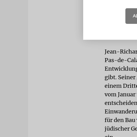
KANDIDAT
A
Wahlen nich
Partei kandi
die den rad
Jean-Richar
Pas-de-Cala
Entwicklung
gibt. Seine
einem Dritt
vom Januar 
entscheiden
Einwanderun
für den Bau
jüdischer G