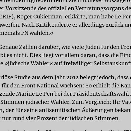
Gemeindemitgliedern rennt sie mit dieser Aussage 
er Vorsitzende des offiziellen Vertretungsorgans d
RIF), Roger Cukierman, erklärte, man habe Le Pen
werfen. Nach Kritik ruderte er allerdings zurück un
niemals FN wählen.«
Genaue Zahlen darüber, wie viele Juden für den Fro
t es nicht. Dies liegt vor allem daran, dass die Ei
e »jüdische Wähler« auf freiwilliger Selbstauskunf
eriöse Studie aus dem Jahr 2012 belegt jedoch, dass 
für den Front National wachsen: So erhielt die Ka
tzende Marine Le Pen bei der Präsidentschaftswahl 
 Stimmen jüdischer Wähler. Zum Vergleich: Ihr Vat
n, der für seine antisemitischen Äußerungen bekann
7 nur rund vier Prozent der jüdischen Stimmen.