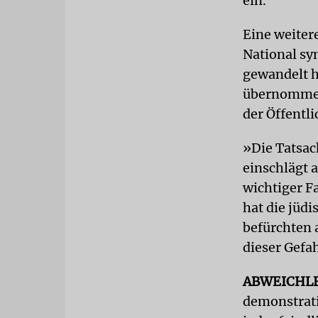
ein.
Eine weiter
National sym
gewandelt h
übernommen 
der Öffentli
»Die Tatsac
einschlägt al
wichtiger F
hat die jüd
befürchten a
dieser Gefa
ABWEICHL
demonstrativ