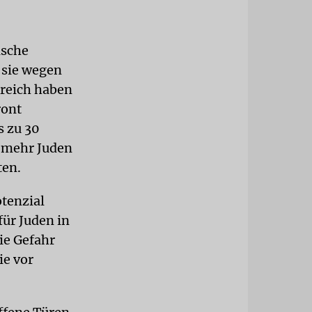
ische
 sie wegen
reich haben
ront
s zu 30
 mehr Juden
ten.
otenzial
für Juden in
die Gefahr
ie vor