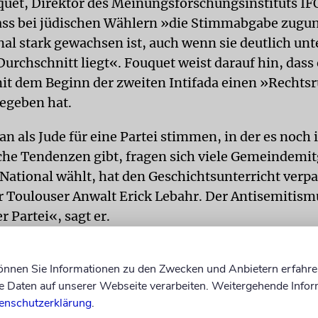
uet, Direktor des Meinungsforschungsinstituts IF
dass bei jüdischen Wählern »die Stimmabgabe zugu
nal stark gewachsen ist, auch wenn sie deutlich un
Durchschnitt liegt«. Fouquet weist darauf hin, dass
it dem Beginn der zweiten Intifada einen »Rechtsr
egeben hat.
n als Jude für eine Partei stimmen, in der es noch
che Tendenzen gibt, fragen sich viele Gemeindemit
National wählt, hat den Geschichtsunterricht verpa
der Toulouser Anwalt Erick Lebahr. Der Antisemitis
 Partei«, sagt er.
litikwissenschaftler Jean-Yves Camus, der vor eini
können Sie Informationen zu den Zwecken und Anbietern erfahre
m übergetreten ist, meint, es sei allgemein bekan
Daten auf unserer Webseite verarbeiten. Weitergehende Infor
cht Front National wählen könne, wegen des rechts
enschutzerklärung
.
 der Partei. »Wer es trotzdem tut, ist kurzsichtig