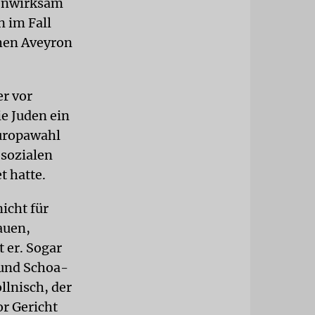
ienwirksam
n im Fall
chen Aveyron
er vor
e Juden ein
Europawahl
 sozialen
t hatte.
icht für
auen,
 er. Sogar
 und Schoa-
lnisch, der
r Gericht