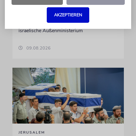
Weil »propalästinensische« Organisationen zu
AKZEPTIEREN
einem »Tag des Zorns« aufgerufen hätten,
sollen sich Israelis bedeckt halten, warnt das
israelische Außenministerium
09.08.2026
JERUSALEM