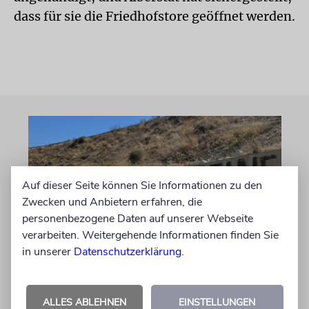
dass für sie die Friedhofstore geöffnet werden.
Auf dieser Seite können Sie Informationen zu den
Zwecken und Anbietern erfahren, die
personenbezogene Daten auf unserer Webseite
verarbeiten. Weitergehende Informationen finden Sie
in unserer
Datenschutzerklärung
.
GRIECHENLAND
Warnung an Israelis in
Griechenland
ALLES ABLEHNEN
EINSTELLUNGEN