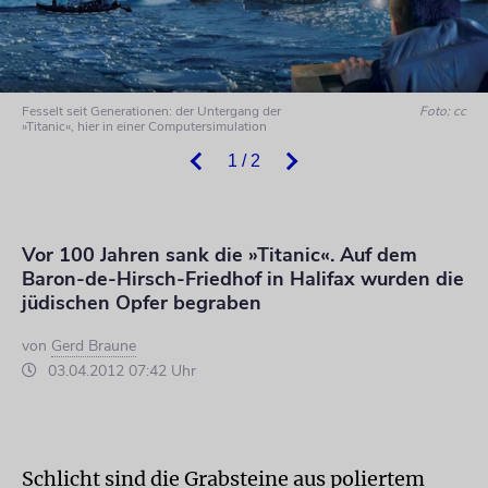
Fesselt seit Generationen: der Untergang der
Foto: cc
»Titanic«, hier in einer Computersimulation
1 / 2
Vor 100 Jahren sank die »Titanic«. Auf dem
Baron-de-Hirsch-Friedhof in Halifax wurden die
jüdischen Opfer begraben
von
Gerd Braune
03.04.2012 07:42 Uhr
Schlicht sind die Grabsteine aus poliertem