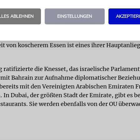
ft mit der weltweit führenden und allgemein aner
entur stellt sicher, dass mehr jüdische Touristen B
LLES ABLEHNEN
EINSTELLUNGEN
AKZEPTIER
iseziel wählen werden. Es vergeht fast kein Tag, a
Anfrage von jüdischen Gruppen und Einzelpersonen
ie Bahrain besuchen wollen, und die Frage nach 
it von koscherem Essen ist eines ihrer Hauptanlie
ratifizierte die Knesset, das israelische Parlament
it Bahrain zur Aufnahme diplomatischer Beziehu
l bereits mit den Vereinigten Arabischen Emiraten F
 In Dubai, der größten Stadt der Emirate, gibt es b
staurants. Sie werden ebenfalls von der OU überwa