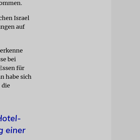
ekommen.
chen Israel
ungen auf
n erkenne
se bei
Essen für
n habe sich
 die
otel-
g einer