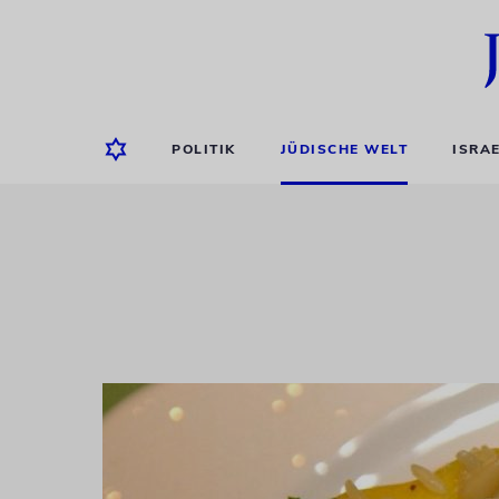
POLITIK
JÜDISCHE WELT
ISRA