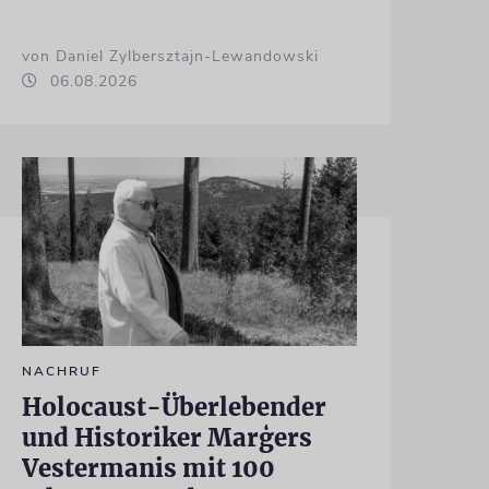
von Daniel Zylbersztajn-Lewandowski
06.08.2026
NACHRUF
Holocaust-Überlebender
und Historiker Marģers
Vestermanis mit 100