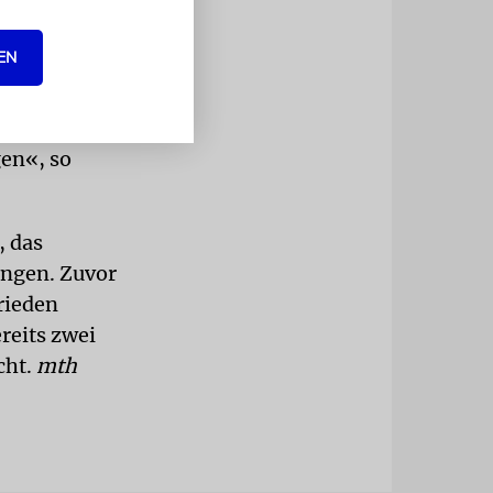
kannten
ahrain als
EN
n dem wir
der
gen«, so
, das
ngen. Zuvor
rieden
ereits zwei
cht.
mth