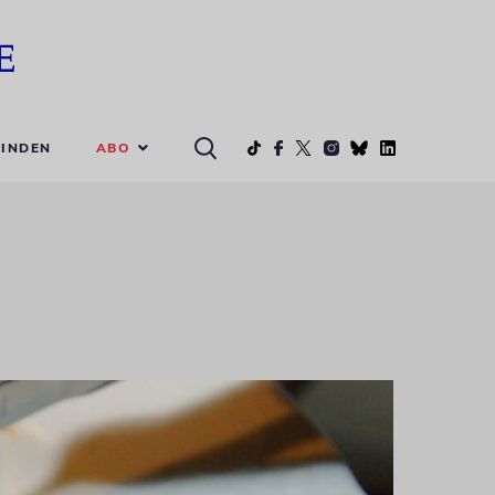
ABO
INDEN