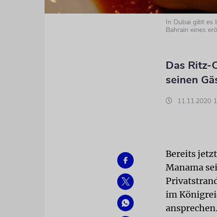
In Dubai gibt es 
Bahrain eines er
Das Ritz-C
seinen Gä
11.11.2020 1
Bereits jetz
Manama sein
Privatstrand
im Königrei
ansprechen. 