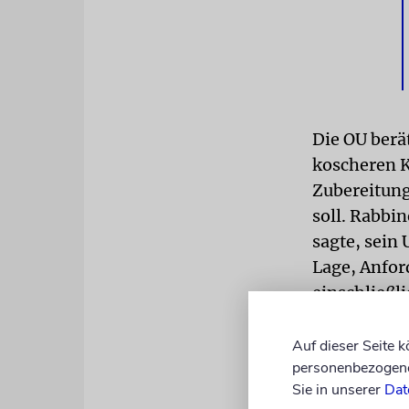
Die OU berä
koscheren K
Zubereitung
soll. Rabbi
sagte, sein
Lage, Anfor
einschließli
dieser Regi
Auf dieser Seite 
BEZIEHUN
personenbezogene 
Bahrains, E
Sie in unserer
Dat