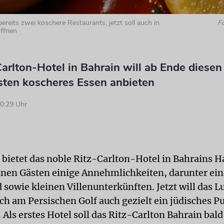
bereits zwei koschere Restaurants, jetzt soll auch in
F
öffnen
arlton-Hotel in Bahrain will ab Ende diese
sten koscheres Essen anbieten
0:29 Uhr
t bietet das noble Ritz-Carlton-Hotel in Bahrains H
en Gästen einige Annehmlichkeiten, darunter eine
 sowie kleinen Villenunterkünften. Jetzt will das L
ch am Persischen Golf auch gezielt ein jüdisches 
Als erstes Hotel soll das Ritz-Carlton Bahrain bald