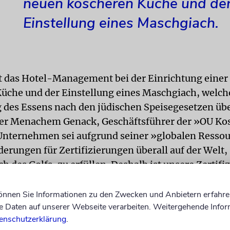
neuen koscheren Küche und de
Einstellung eines Maschgiach.
t das Hotel-Management bei der Einrichtung einer
üche und der Einstellung eines Maschgiach, welche
 des Essens nach den jüdischen Speisegesetzen ü
ner Menachem Genack, Geschäftsführer der »OU Ko
 Unternehmen sei aufgrund seiner »globalen Ressou
derungen für Zertifizierungen überall auf der Welt,
ch des Golfs, zu erfüllen. Deshalb ist unsere Zertifi
on so gefragt.«
können Sie Informationen zu den Zwecken und Anbietern erfahre
GEN
Auch der Vorsitzende der kleinen jüdischen G
Daten auf unserer Webseite verarbeiten. Weitergehende Infor
braihim Nonoo, ist über die Nachricht erfreut. »Die
enschutzerklärung
.