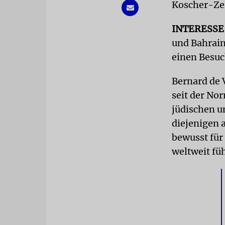
Koscher-Zer
INTERESS
und Bahrain
einen Besuc
Bernard de V
seit der No
jüdischen u
diejenigen 
bewusst für 
weltweit füh