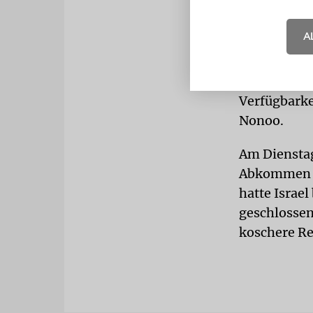
Partnerscha
Kaschrut-Ag
A
nächstes Re
nicht eine 
bekommen, d
Verfügbarke
Nonoo.
Am Dienstag 
Abkommen m
hatte Israe
geschlossen.
koschere Re