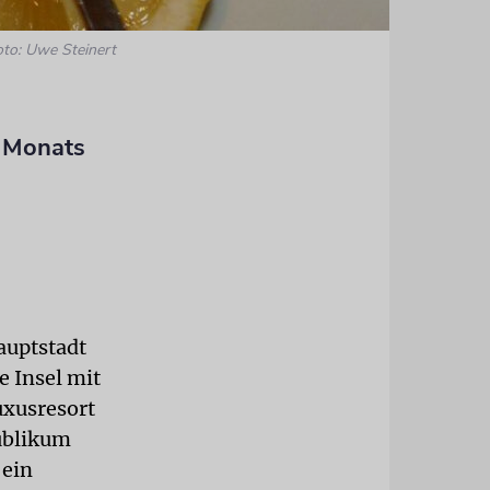
oto: Uwe Steinert
n Monats
auptstadt
 Insel mit
uxusresort
Publikum
 ein