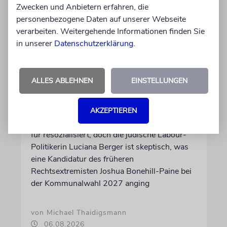
Zwecken und Anbietern erfahren, die
personenbezogene Daten auf unserer Webseite
verarbeiten. Weitergehende Informationen finden Sie
in unserer
Datenschutzerklärung
.
GROSSBRITANNIEN
ALLES ABLEHNEN
EINSTELLUNGEN
Tories wegen Nominierung
von Ex-Neonazi in der Kritik
AKZEPTIEREN
Die Chefin der Konservativen Partei hält ihn
für resozialisiert, doch die jüdische Labour-
Politikerin Luciana Berger ist skeptisch, was
eine Kandidatur des früheren
Rechtsextremisten Joshua Bonehill-Paine bei
der Kommunalwahl 2027 anging
von Michael Thaidigsmann
06.08.2026