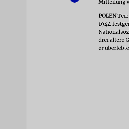
Mitteilung w
POLEN
Terr
1944 festg
Nationalsoz
drei ältere
er überlebte