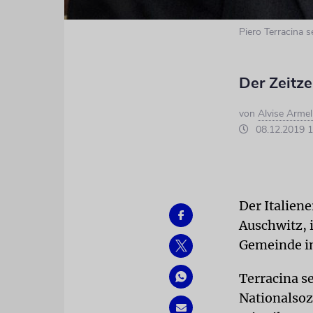
Piero Terracina sel
Der Zeitze
von
Alvise Armell
08.12.2019 1
Der Italien
Auschwitz
,
Gemeinde i
Terracina s
Nationalsoz