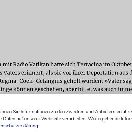
 mit Radio Vatikan hatte sich Terracina im Oktober
 Vaters erinnert, als sie vor ihrer Deportation aus
egina-Coeli-Gefängnis geholt wurden: »Vater sag
nge können geschehen, aber bitte, was auch immer
er und verliert nie Eure Würde«. Diese an ihn und 
 Worte hätten ihn sein ganzes Leben lang begleitet,
können Sie Informationen zu den Zwecken und Anbietern erfahre
Daten auf unserer Webseite verarbeiten. Weitergehende Infor
enschutzerklärung
.
 hatte vor ihrer Festnahme 1944 den Nationalsozial