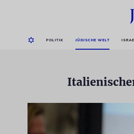
POLITIK
JÜDISCHE WELT
ISRA
Italienisch