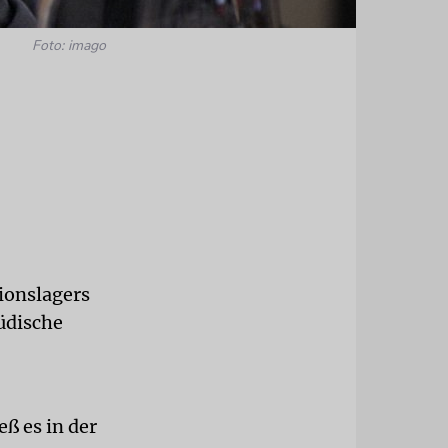
Foto: imago
tionslagers
Jüdische
ß es in der