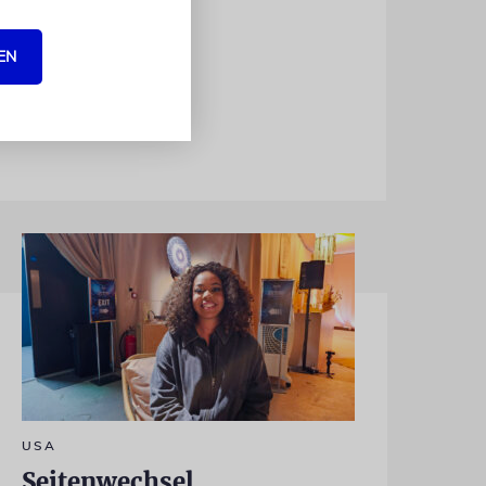
hetto in Rom
EN
USA
Seitenwechsel