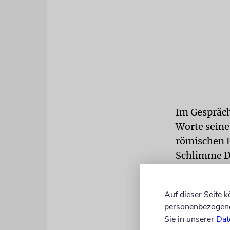
Im Gespräch
Worte seines
römischen R
Schlimme Di
bleibt Männ
gerichteten
Auf dieser Seite 
Terracina.
personenbezogene 
Sie in unserer
Dat
Die Familie