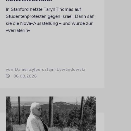
In Stanford hetzte Taryn Thomas auf
Studentenprotesten gegen Israel. Dann sah
sie die Nova-Ausstellung – und wurde zur
»Verräterin«
von Daniel Zylbersztajn-Lewandowski
06.08.2026