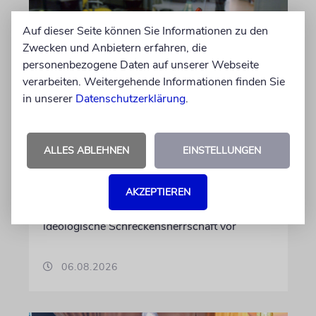
Auf dieser Seite können Sie Informationen zu den
Zwecken und Anbietern erfahren, die
personenbezogene Daten auf unserer Webseite
verarbeiten. Weitergehende Informationen finden Sie
FRANKREICH
in unserer
Datenschutzerklärung
.
Eine Abrechnung mit dem
Judenhass der neuen Linken
ALLES ABLEHNEN
EINSTELLUNGEN
Nach 41 Jahren verlässt der anerkannte
Journalist Jean Quatremer die beliebte
Tageszeitung »Libération«. Er wirft Kollegen
AKZEPTIEREN
einen »entfesselten Antisemitismus« und eine
ideologische Schreckensherrschaft vor
06.08.2026