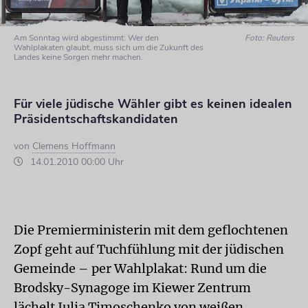
Am Sonntag wird abgestimmt: Wer den
Foto: Reuters
Wahlplakaten glaubt, muss sich um die Zukunft des
Landes keine Sorgen mehr machen.
Für viele jüdische Wähler gibt es keinen idealen
Präsidentschaftskandidaten
von
Clemens Hoffmann
14.01.2010 00:00 Uhr
Die Premierministerin mit dem geflochtenen
Zopf geht auf Tuchfühlung mit der jüdischen
Gemeinde – per Wahlplakat: Rund um die
Brodsky-Synagoge im Kiewer Zentrum
lächelt Julia Timoschenko von weißen