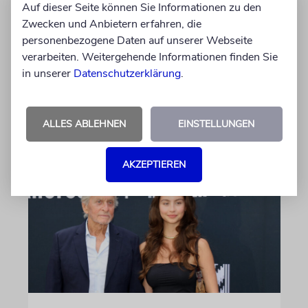
Die Überreste von Schimon und Rikva Herzl,
Auf dieser Seite können Sie Informationen zu den
Vorfahren väterlicherseits des Zionismus-
Zwecken und Anbietern erfahren, die
Begründers und prägende Gestalten in
personenbezogene Daten auf unserer Webseite
Theodor Herzls Jugend, wurden von Serbien
verarbeiten. Weitergehende Informationen finden Sie
nach Israel überführt und auf dem Herzlberg
in unserer
Datenschutzerklärung
.
beigesetzt
06.08.2026
ALLES ABLEHNEN
EINSTELLUNGEN
AKZEPTIEREN