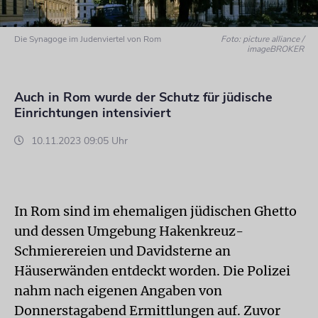
Die Synagoge im Judenviertel von Rom
Foto: picture alliance /
imageBROKER
Auch in Rom wurde der Schutz für jüdische
Einrichtungen intensiviert
10.11.2023 09:05 Uhr
In Rom sind im ehemaligen jüdischen Ghetto
und dessen Umgebung Hakenkreuz-
Schmierereien und Davidsterne an
Häuserwänden entdeckt worden. Die Polizei
nahm nach eigenen Angaben von
Donnerstagabend Ermittlungen auf. Zuvor