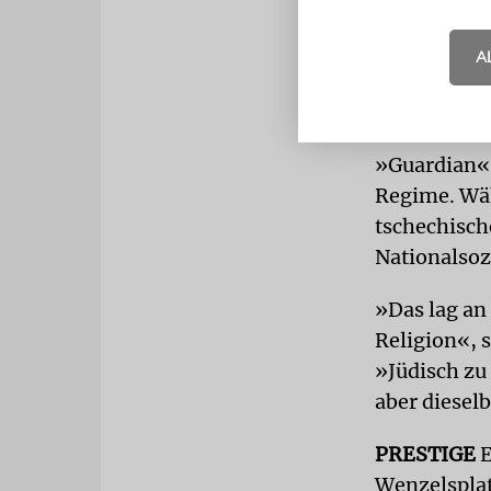
identifizie
einen würdi
A
in einem M
František B
»Guardian«,
Regime. Wäh
tschechisch
Nationalsoz
»Das lag an
Religion«, s
»Jüdisch zu 
aber diesel
PRESTIGE
E
Wenzelsplat