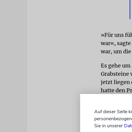
»Für uns füh
war«, sagt
war, um die
Es gehe um 
Grabsteine v
jetzt liegen
hatte den P
Bauarbeiten
Auf dieser Seite 
FRIEDHÖF
E
personenbezogene 
entwendet. 
Sie in unserer
Dat
bis in die 