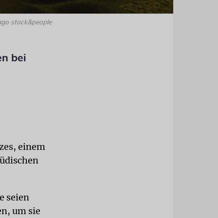
ago stock&people
en bei
tzes, einem
jüdischen
e seien
n, um sie