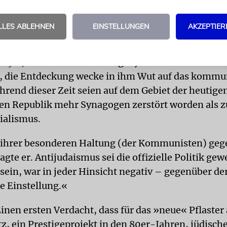
ren. In der jüdischen Gemeinde gibt es Pläne, den G
gen Platz auf dem Alten jüdischen Friedhof im Stad
LLES ABLEHNEN
EINSTELLUNGEN
AKZEPTIER
ahnmal einzuräumen.
ányai, Vorsitzender der Prager jüdischen Gemeinde
 die Entdeckung wecke in ihm Wut auf das kommu
rend dieser Zeit seien auf dem Gebiet der heutige
en Republik mehr Synagogen zerstört worden als zu
ialismus.
 ihrer besonderen Haltung (der Kommunisten) ge
agte er. Antijudaismus sei die offizielle Politik ge
sein, war in jeder Hinsicht negativ – gegenüber der
be Einstellung.«
inen ersten Verdacht, dass für das »neue« Pflaster
z, ein Prestigeprojekt in den 80er-Jahren, jüdisch