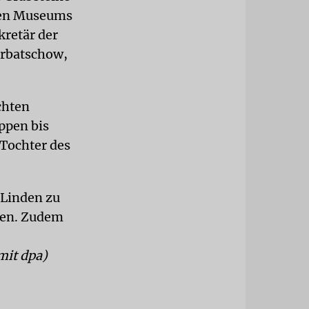
chen Museums
kretär der
orbatschow,
chten
ppen bis
 Tochter des
 Linden zu
rten. Zudem
mit dpa)