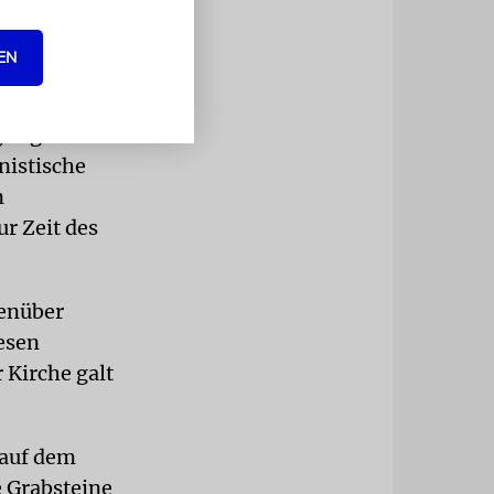
rabsteinen
tteil Žižkov
EN
, sagte dem
nistische
n
r Zeit des
genüber
wesen
 Kirche galt
 auf dem
e Grabsteine