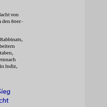
dacht von
n den 80er-
 Rabbinats,
beitern
taben,
demnach
in Indiz,
Sieg
cht