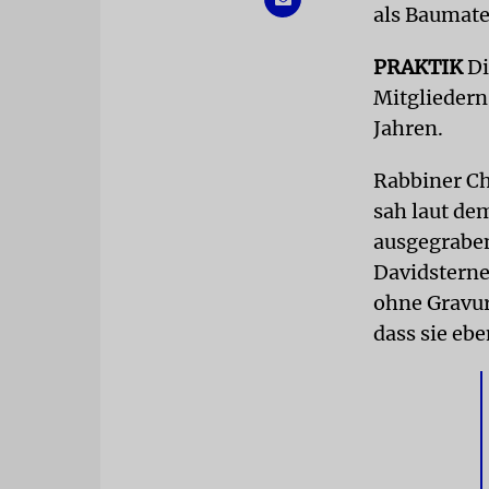
als Baumate
PRAKTIK
Di
Mitgliedern
Jahren.
Rabbiner Ch
sah laut de
ausgegraben
Davidsterne
ohne Gravur,
dass sie eb