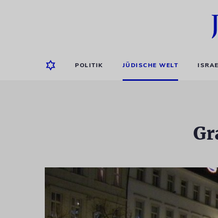
POLITIK
JÜDISCHE WELT
ISRA
Gr