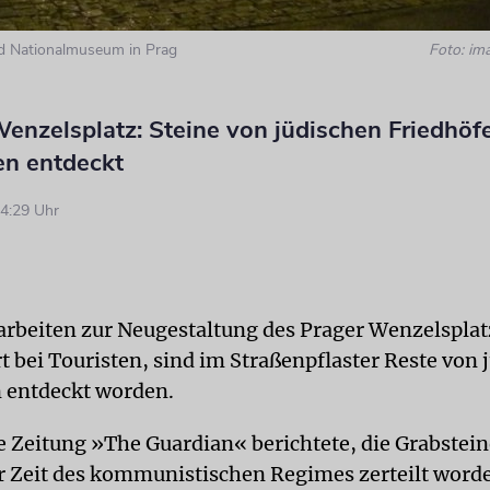
d Nationalmuseum in Prag
Foto: im
enzelsplatz: Steine von jüdischen Friedhöf
en entdeckt
4:29 Uhr
arbeiten zur Neugestaltung des Prager Wenzelspla
t bei Touristen, sind im Straßenpflaster Reste von 
 entdeckt worden.
he Zeitung »The Guardian« berichtete, die Grabstein
 Zeit des kommunistischen Regimes zerteilt worde