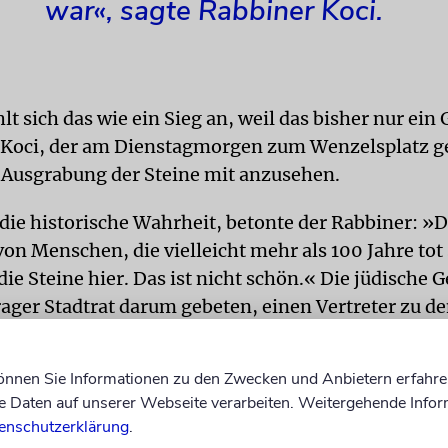
war«, sagte Rabbiner Koci.
lt sich das wie ein Sieg an, weil das bisher nur ein
e Koci, der am Dienstagmorgen zum Wenzelsplatz
 Ausgrabung der Steine mit anzusehen.
die historische Wahrheit, betonte der Rabbiner: »D
on Menschen, die vielleicht mehr als 100 Jahre tot
 die Steine hier. Das ist nicht schön.« Die jüdische
rager Stadtrat darum gebeten, einen Vertreter zu d
 schicken zu dürfen.
können Sie Informationen zu den Zwecken und Anbietern erfahre
 Die Grabsteine wurden offenbar von mehreren Fr
Daten auf unserer Webseite verarbeiten. Weitergehende Infor
Die Daten auf den Steinen reichen laut »Guardian«
enschutzerklärung
.
1970-er Jahre. Die Namen der Toten sind demnach ni