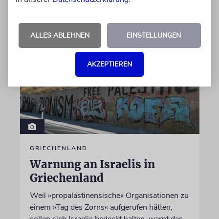
09.08.2026
ALLES ABLEHNEN
EINSTELLUNGEN
AKZEPTIEREN
GRIECHENLAND
Warnung an Israelis in
Griechenland
Weil »propalästinensische« Organisationen zu
einem »Tag des Zorns« aufgerufen hätten,
sollen sich Israelis bedeckt halten, warnt das