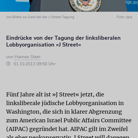
Joe Biden zu Gast bei der J-Street-Tagung
Foto: dpa
Eindrücke von der Tagung der linksliberalen
Lobbyorganisation »J Street«
von
Hannes Stein
01.10.2013 09:50 Uhr
Fünf Jahre alt ist »J Street« jetzt, die
linksliberale jüdische Lobbyorganisation in
Washington, die sich in klarer Abgrenzung
zum American Israel Public Affairs Committee
(AIPAC) gegründet hat. AIPAC gilt im Zweifel
als eher neokonservativ, J Street will dagegen