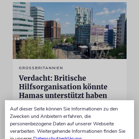
GROSSBRITANNIEN
Verdacht: Britische
Hilfsorganisation könnte
Hamas unterstützt haben
Die Anti-Terror-Polizei Londons untersucht,
Auf dieser Seite können Sie Informationen zu den
ob eine muslimische Hilfsorganisation von der
Zwecken und Anbietern erfahren, die
Terrorfinanzierung mit ihren Spenden wusste
personenbezogene Daten auf unserer Webseite
oder nicht
verarbeiten. Weitergehende Informationen finden Sie
in unserer
Datenschutzerklärung
.