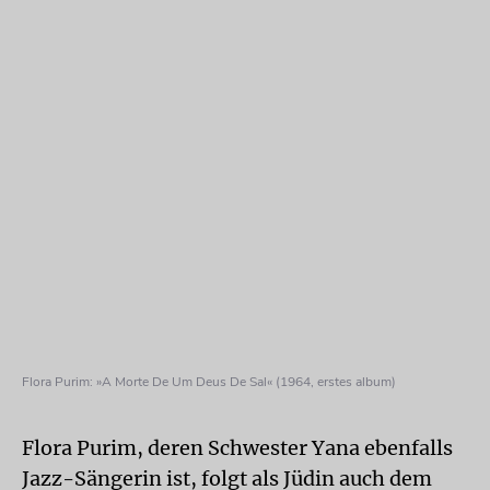
Flora Purim: »A Morte De Um Deus De Sal« (1964, erstes album)
Flora Purim, deren Schwester Yana ebenfalls
Jazz-Sängerin ist, folgt als Jüdin auch dem