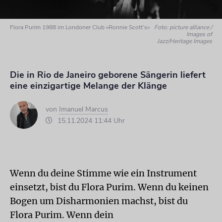
Flora Purim 1988 im Londoner Club »Ronnie Scott’s«
Foto: picture alliance /
Images of
Jazz/Heritage Images
Die in Rio de Janeiro geborene Sängerin liefert
eine einzigartige Melange der Klänge
von
Imanuel Marcus
15.11.2024 11:44 Uhr
Wenn du deine Stimme wie ein Instrument
einsetzt, bist du Flora Purim. Wenn du keinen
Bogen um Disharmonien machst, bist du
Flora Purim. Wenn dein