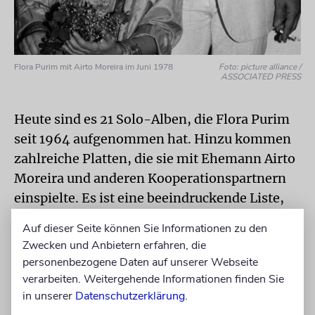
Flora Purim mit Airto Moreira im Juni 1978
Foto: picture alliance /
ASSOCIATED PRESS
Heute sind es 21 Solo-Alben, die Flora Purim
seit 1964 aufgenommen hat. Hinzu kommen
zahlreiche Platten, die sie mit Ehemann Airto
Moreira und anderen Kooperationspartnern
einspielte. Es ist eine beeindruckende Liste,
deren Beschreibung ein ganzes Buch füllen
Auf dieser Seite können Sie Informationen zu den
könnte. Leicht verdaulich sind die meisten
Zwecken und Anbietern erfahren, die
ihrer Aufnahmen nicht. Flora Purim, die
personenbezogene Daten auf unserer Webseite
inzwischen wieder im brasilianischen Curitiba
verarbeiten. Weitergehende Informationen finden Sie
lebt, macht Musik zum Zuhören.
in unserer
Datenschutzerklärung
.