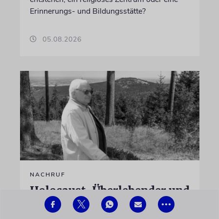
Erinnerungs- und Bildungsstätte?
05.08.2026
NACHRUF
Holocaust-Überlebender und
Historiker Marģers
•••
Vestermanis mit 100 Jahren