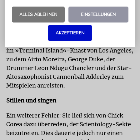
Ein wenig ruhmreiches Kapitel, das sich eher
ALLES ABLEHNEN
EINSTELLUNGEN
zum Weghören eignet, gab es allerdings auch:
Von 1974 bis 1976 war sie anderthalb Jahre
lang im Gefängnis, wegen Kokainbesitzes.
AKZEPTIEREN
Während der Haft organisierte sie ein Konzert
im »Terminal Island«-Knast von Los Angeles,
zu dem Airto Moreira, George Duke, der
Drummer Leon Ndugu Chancler und der Star-
Altosaxophonist Cannonball Adderley zum
Mitspielen anreisten.
Stillen und singen
Ein weiterer Fehler: Sie ließ sich von Chick
Corea dazu überreden, der Scientology-Sekte
beizutreten. Dies dauerte jedoch nur einen