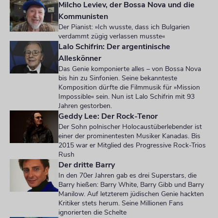
Milcho Leviev, der Bossa Nova und die
Kommunisten
Der Pianist: »Ich wusste, dass ich Bulgarien
verdammt zügig verlassen musste«
Lalo Schifrin: Der argentinische
Alleskönner
Das Genie komponierte alles – von Bossa Nova
bis hin zu Sinfonien. Seine bekannteste
Komposition dürfte die Filmmusik für »Mission
Impossible« sein. Nun ist Lalo Schifrin mit 93
Jahren gestorben.
Geddy Lee: Der Rock-Tenor
Der Sohn polnischer Holocaustüberlebender ist
einer der prominentesten Musiker Kanadas. Bis
2015 war er Mitglied des Progressive Rock-Trios
Rush
Der dritte Barry
In den 70er Jahren gab es drei Superstars, die
Barry hießen: Barry White, Barry Gibb und Barry
Manilow. Auf letzterem jüdischen Genie hackten
Kritiker stets herum. Seine Millionen Fans
ignorierten die Schelte