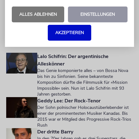
Folgen mit dabei und half Showmaster Alfred
Biolek, das Spektakel immer populärer zu
ALLES ABLEHNEN
EINSTELLUNGEN
machen. RCB war die Studioband.
AKZEPTIEREN
IMANUELS INTERPRETEN
Lalo Schifrin: Der argentinische
Alleskönner
Das Genie komponierte alles – von Bossa Nova
bis hin zu Sinfonien. Seine bekannteste
Komposition dürfte die Filmmusik für »Mission
Impossible« sein. Nun ist Lalo Schifrin mit 93
Jahren gestorben.
Geddy Lee: Der Rock-Tenor
Der Sohn polnischer Holocaustüberlebender ist
einer der prominentesten Musiker Kanadas. Bis
2015 war er Mitglied des Progressive Rock-Trios
Rush
Der dritte Barry
In den 70er Jahren gab es drei Superstars, die