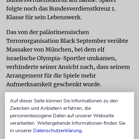
folgte noch das Bundesverdienstkreuz 1.
Klasse für sein Lebenswerk.
Das von der palästinensischen
Terrororganisation Black September verübte
Massaker von München, bei dem elf
israelische Olympia-Sportler umkamen,
verhinderte seiner Ansicht nach, dass seinem
Arrangement für die Spiele mehr
Aufmerksamkeit geschenkt wurde.
Von 1978 bis 1992 war »Bio’s Bahnhof« im
Auf dieser Seite können Sie Informationen zu den
Ersten Programm eine der wichtigsten
Zwecken und Anbietern erfahren, die
personenbezogene Daten auf unserer Webseite
Unterhaltungssendungen im deutschen
verarbeiten. Weitergehende Informationen finden Sie
Fernsehen. Mit Rhythm Combination & Brass
in unserer
Datenschutzerklärung
.
(RCB) war Peter Herbolzheimer in vielen