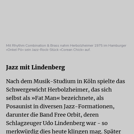
Mit Rhythm Combination & Brass nahm Herbolzheimer 1975 im Hamburger
»Onkel Pö« sein Jazz-Rock-Stück »Corean Chick« auf.
Jazz mit Lindenberg
Nach dem Musik-Studium in Köln spielte das
Schwergewicht Herbolzheimer, das sich
selbst als »Fat Man« bezeichnete, als
Posaunist in diversen Jazz-Formationen,
darunter die Band Free Orbit, deren
Schlagzeuger Udo Lindenberg war - so
merkwürdig dies heute klingen mag. Später