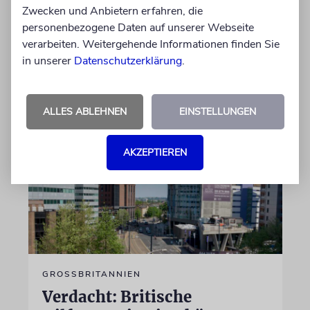
Pünktlich zu Rosch Haschana gibt es wieder
Zwecken und Anbietern erfahren, die
Direktflüge zwischen New York und Tel Aviv
personenbezogene Daten auf unserer Webseite
von anderen Anbietern als El Al
verarbeiten. Weitergehende Informationen finden Sie
in unserer
Datenschutzerklärung
.
09.08.2026
ALLES ABLEHNEN
EINSTELLUNGEN
AKZEPTIEREN
GROSSBRITANNIEN
Verdacht: Britische