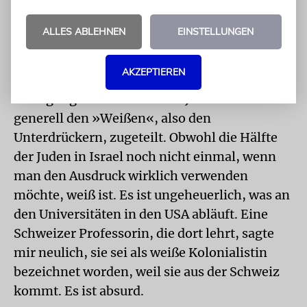
das »Weiße« ist offensichtlich das
Entscheidende, was ich lange nicht bemerkt
ALLES ABLEHNEN
EINSTELLUNGEN
habe. Deshalb haben die Feministinnen die
Gräueltaten an jüdischen Frauen ganz lange
AKZEPTIEREN
nicht verurteilt. Damit haben sie ihre
Bewegung diskreditiert! Die Juden werden
generell den »Weißen«, also den
Unterdrückern, zugeteilt. Obwohl die Hälfte
der Juden in Israel noch nicht einmal, wenn
man den Ausdruck wirklich verwenden
möchte, weiß ist. Es ist ungeheuerlich, was an
den Universitäten in den USA abläuft. Eine
Schweizer Professorin, die dort lehrt, sagte
mir neulich, sie sei als weiße Kolonialistin
bezeichnet worden, weil sie aus der Schweiz
kommt. Es ist absurd.