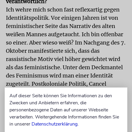
verantwortlich?
Ich wehre mich schon fast reflexartig gegen
Identitätspolitik. Vor einigen Jahren ist von
feministischer Seite das Narrativ des alten
weißen Mannes aufgetaucht. Ich bin offenbar
so einer. Aber wieso weiß? Im Nachgang des 7.
Oktober manifestierte sich, dass das
rassistische Motiv viel höher gewichtet wird
als das feministische. Unter dem Deckmantel
des Feminismus wird man einer Identität
zugeteilt. Postkoloniale Politik, Cancel
Culture und Critical Race Theory sind alles
Auf dieser Seite können Sie Informationen zu den
Stichworte, die in diesem Zusammenhang
Zwecken und Anbietern erfahren, die
fallen. Es erschüttert mich, wenn man nur
personenbezogene Daten auf unserer Webseite
noch im Kontext einer Gruppe betrachtet
verarbeiten. Weitergehende Informationen finden Sie
in unserer
Datenschutzerklärung
.
wird. Alt ist okay, Mannsein ebenfalls, aber