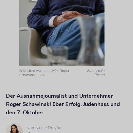
»Vielleicht war ich naiv?«: Roger
Foto: Alain
Schawinski (78)
Picard
Der Ausnahmejournalist und Unternehmer
Roger Schawinski über Erfolg, Judenhass und
den 7. Oktober
von
Nicole Dreyfus