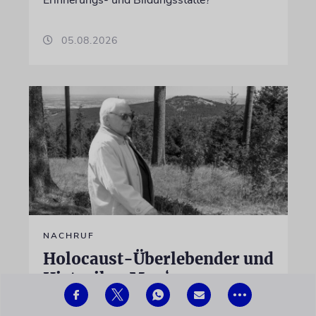
05.08.2026
NACHRUF
Holocaust-Überlebender und
Historiker Marģers
Vestermanis mit 100 Jahren
•••