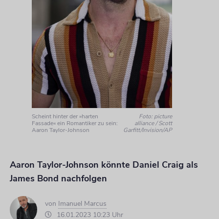
Scheint hinter der »harten
Foto: picture
Fassade« ein Romantiker zu sein:
alliance / Scott
Aaron Taylor-Johnson
Garfitt/Invision/AP
Aaron Taylor-Johnson könnte Daniel Craig als
James Bond nachfolgen
von
Imanuel Marcus
16.01.2023 10:23 Uhr