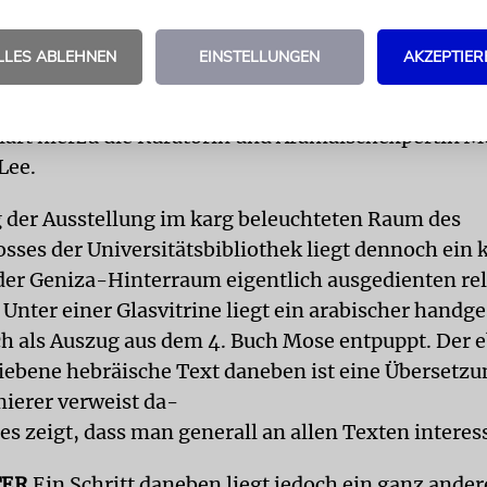
aut, gilt eine neue Ausstellung in der Bibliothek d
 Cambridge der »weggeworfenen Geschichte« der G
LLES ABLEHNEN
EINSTELLUNGEN
AKZEPTIER
sonst findet man Dokumente aus dem Mittelalter, 
 Einblicke in das alltägliche Leben gewöhnlicher 
lärt hierzu die Kuratorin und Aramäischexpertin M
Lee.
der Ausstellung im karg beleuchteten Raum des
sses der Universitätsbibliothek liegt dennoch ein 
der Geniza-Hinterraum eigentlich ausgedienten re
 Unter einer Glasvitrine liegt ein arabischer handg
ich als Auszug aus dem 4. Buch Mose entpuppt. Der e
ebene hebräische Text daneben ist eine Übersetzu
ierer verweist da-
ies zeigt, dass man generall an allen Texten interes
TER
Ein Schritt daneben liegt jedoch ein ganz ander