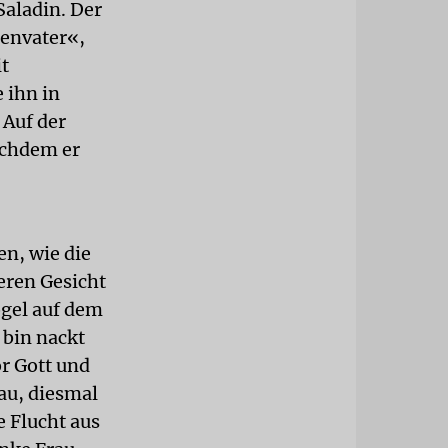
Saladin. Der
ienvater«,
t
 ihn in
 Auf der
achdem er
en, wie die
deren Gesicht
ogel auf dem
 bin nackt
r Gott und
au, diesmal
e Flucht aus