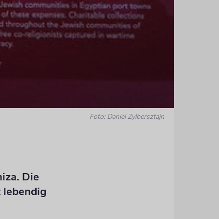
Foto: Daniel Zylbersztajn
Kritzeleien
Auch Eheve
iza. Die
 lebendig