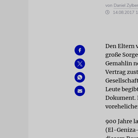
von
Daniel Zylbe
14.08.2017 1
Den Eltern 
große Sorge
Gemahlin ne
Vertrag zus
Gesellschaf
Leute begibt
Dokument. F
voreheliche
900 Jahre l
(El-Geniza-