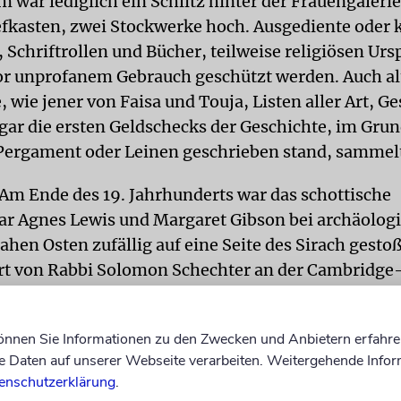
war lediglich ein Schlitz hinter der Frauengalerie,
iefkasten, zwei Stockwerke hoch. Ausgediente oder 
Schriftrollen und Bücher, teilweise religiösen Urs
vor unprofanem Gebrauch geschützt werden. Auch al
 wie jener von Faisa und Touja, Listen aller Art, G
ogar die ersten Geldschecks der Geschichte, im Grun
 Pergament oder Leinen geschrieben stand, sammelt
Am Ende des 19. Jahrhunderts war das schottische
ar Agnes Lewis und Margaret Gibson bei archäolog
hen Osten zufällig auf eine Seite des Sirach gesto
ert von Rabbi Solomon Schechter an der Cambridge-
redete noch innerhalb eines Jahres den Oberrabbine
ität Cambridge den größten Teil der Dokumente zu 
können Sie Informationen zu den Zwecken und Anbietern erfahre
Daten auf unserer Webseite verarbeiten. Weitergehende Infor
zelne Schriftstücke aus der Geniza zählt man seitd
enschutzerklärung
.
von ist erforscht oder übersetzt. Wurde erst nach r