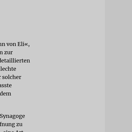
hn von Eli«,
n zur
taillierten
hlechte
r solcher
asste
n dem
a-Synagoge
ffnung zu