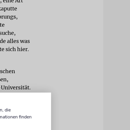
 eine Art
kaputte
prungs,
te
esuche,
de alles was
e sich hier.
ischen
ßen,
Universität.
r Kairos,
verkaufen.
n, die
mationen finden
em, nur ein
eligiösen