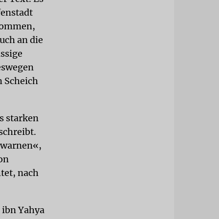
fenstadt
enommen,
uch an die
ssige
weswegen
m Scheich
s starken
schreibt.
u warnen«,
von
tet, nach
i ibn Yahya