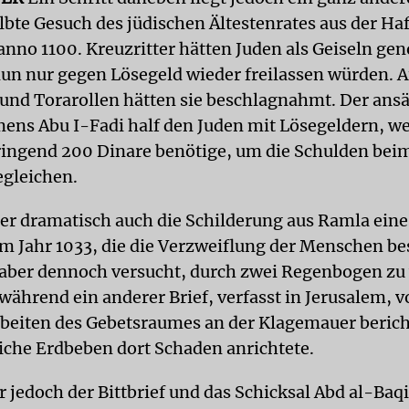
ilbte Gesuch des jüdischen Ältestenrates aus der Ha
anno 1100. Kreuzritter hätten Juden als Geiseln g
nun nur gegen Lösegeld wieder freilassen würden. A
und Torarollen hätten sie beschlagnahmt. Der ansä
ens Abu I-Fadi half den Juden mit Lösegeldern, 
ringend 200 Dinare benötige, um die Schulden bei
egleichen.
er dramatisch auch die Schilderung aus Ramla eine
m Jahr 1033, die die Verzweiflung der Menschen be
 aber dennoch versucht, durch zwei Regenbogen z
 während ein anderer Brief, verfasst in Jerusalem, 
beiten des Gebetsraumes an der Klagemauer berich
iche Erdbeben dort Schaden anrichtete.
r jedoch der Bittbrief und das Schicksal Abd al-Baq