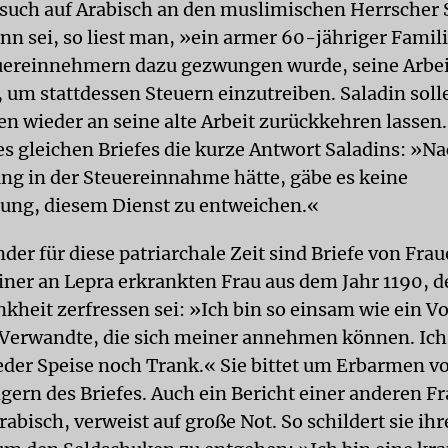
such auf Arabisch an den muslimischen Herrscher 
nn sei, so liest man, »ein armer 60-jähriger Famil
uereinnehmern dazu gezwungen wurde, seine Arbei
 um stattdessen Steuern einzutreiben. Saladin solle
n wieder an seine alte Arbeit zurückkehren lassen.
es gleichen Briefes die kurze Antwort Saladins: »N
ng in der Steuereinnahme hätte, gäbe es keine
ung, diesem Dienst zu entweichen.«
er für diese patriarchale Zeit sind Briefe von Frau
einer an Lepra erkrankten Frau aus dem Jahr 1190, 
nkheit zerfressen sei: »Ich bin so einsam wie ein V
Verwandte, die sich meiner annehmen können. Ich
der Speise noch Trank.« Sie bittet um Erbarmen vo
ern des Briefes. Auch ein Bericht einer anderen Fr
abisch, verweist auf große Not. So schildert sie ihr