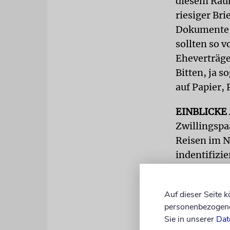
diesem Raum 
riesiger Br
Dokumente, 
sollten so 
Eheverträge,
Bitten, ja s
auf Papier,
EINBLICKE
Zwillingspa
Reisen im Na
indentifizi
Dieser über
der Univers
Auf dieser Seite 
personenbezogene 
192.848 ein
Sie in unserer
Dat
Bruchteil da