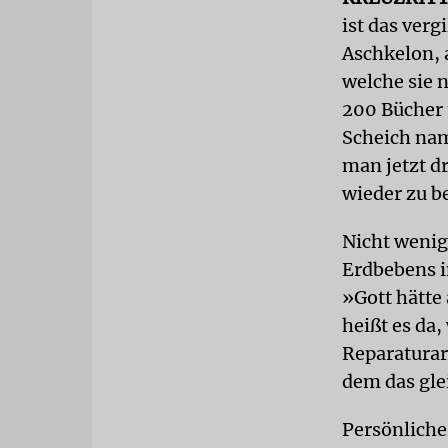
ist das verg
Aschkelon, 
welche sie 
200 Bücher 
Scheich nam
man jetzt d
wieder zu b
Nicht wenig
Erdbebens i
»Gott hätte
heißt es da,
Reparaturar
dem das gle
Persönliche