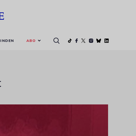
ABO
INDEN
t