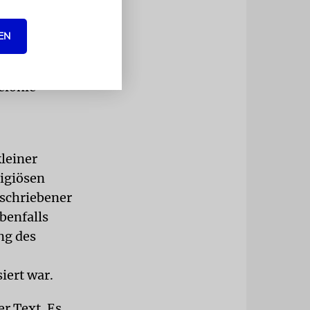
er
eniza.
EN
die uns so
Menschen
elonie
kleiner
ligiösen
eschriebener
benfalls
ng des
siert war.
er Text. Es