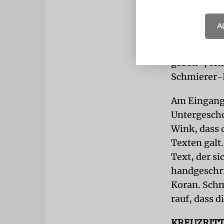
Texten gesch
Universität
A
»Nirgendwo 
persönliche
geben«, erk
Schmierer-
Am Eingang 
Untergescho
Wink, dass 
Texten galt.
Text, der s
handgeschri
Koran. Schm
rauf, dass d
KREUZRIT