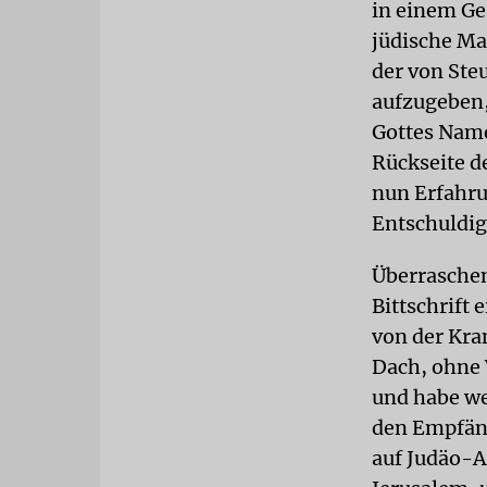
in einem Ge
jüdische Ma
der von Ste
aufzugeben,
Gottes Name
Rückseite d
nun Erfahru
Entschuldig
Überraschend
Bittschrift 
von der Kra
Dach, ohne 
und habe we
den Empfäng
auf Judäo-Ar