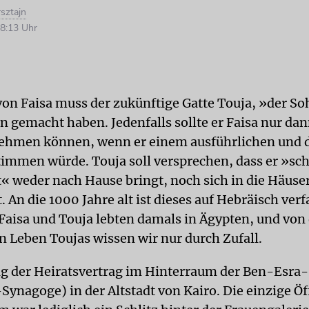
rsztajn
8:13 Uhr
von Faisa muss der zukünftige Gatte Touja, »der So
n gemacht haben. Jedenfalls sollte er Faisa nur dan
hmen können, wenn er einem ausführlichen und de
timmen würde. Touja soll versprechen, dass er »sc
t« weder nach Hause bringt, noch sich in die Häuse
. An die 1000 Jahre alt ist dieses auf Hebräisch verf
aisa und Touja lebten damals in Ägypten, und vo
n Leben Toujas wissen wir nur durch Zufall.
ag der Heiratsvertrag im Hinterraum der Ben-Esr
Synagoge) in der Altstadt von Kairo. Die einzige Ö